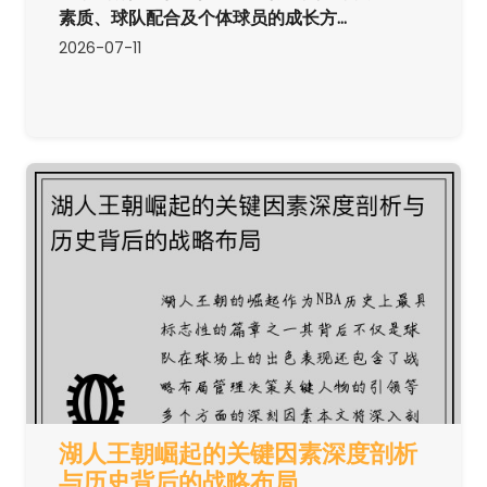
素质、球队配合及个体球员的成长方...
2026-07-11
湖人王朝崛起的关键因素深度剖析
与历史背后的战略布局