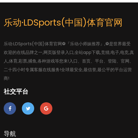
乐动·LDSports(中国)体育官网
乐动·LDSports(中国)体育官网⚽️『乐动小师妹推荐』,⚽️是世界最受
欢迎的在线品牌之一,网页版登录入口,全站app下载,竞猜,电子,电竞,真
人,体育,彩票,捕鱼,各种游戏等您来!入口、首页、平台、登陆、官网、
二十四小时专属客服在线服务!全球最安全,最信誉,最公平的平台运营
商!
社交平台
导航