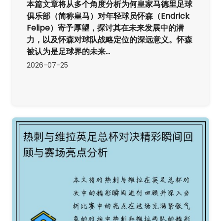
本篇文章将从多个角度分析为何皇家马德里足球
俱乐部（简称皇马）对年轻球员怀森（Endrick
Felipe）寄予厚望，探讨其在未来发展中的潜
力，以及怀森对球队战略定位的深远意义。怀森
被认为是足球界的未来...
2026-07-25