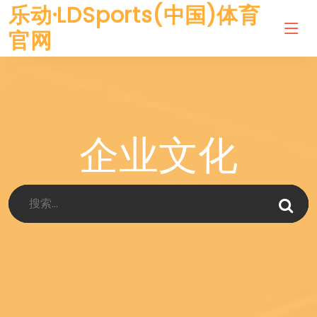
乐动·LDSports(中国)体育
官网
企业文化