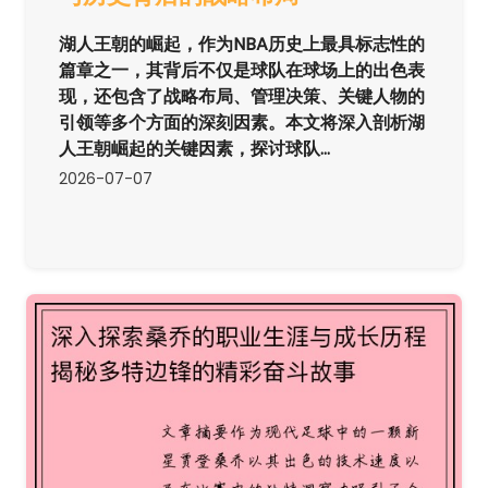
湖人王朝的崛起，作为NBA历史上最具标志性的
篇章之一，其背后不仅是球队在球场上的出色表
现，还包含了战略布局、管理决策、关键人物的
引领等多个方面的深刻因素。本文将深入剖析湖
人王朝崛起的关键因素，探讨球队...
2026-07-07