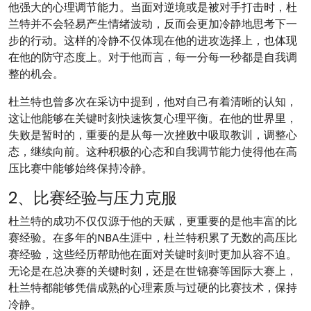
他强大的心理调节能力。当面对逆境或是被对手打击时，杜
兰特并不会轻易产生情绪波动，反而会更加冷静地思考下一
步的行动。这样的冷静不仅体现在他的进攻选择上，也体现
在他的防守态度上。对于他而言，每一分每一秒都是自我调
整的机会。
杜兰特也曾多次在采访中提到，他对自己有着清晰的认知，
这让他能够在关键时刻快速恢复心理平衡。在他的世界里，
失败是暂时的，重要的是从每一次挫败中吸取教训，调整心
态，继续向前。这种积极的心态和自我调节能力使得他在高
压比赛中能够始终保持冷静。
2、比赛经验与压力克服
杜兰特的成功不仅仅源于他的天赋，更重要的是他丰富的比
赛经验。在多年的NBA生涯中，杜兰特积累了无数的高压比
赛经验，这些经历帮助他在面对关键时刻时更加从容不迫。
无论是在总决赛的关键时刻，还是在世锦赛等国际大赛上，
杜兰特都能够凭借成熟的心理素质与过硬的比赛技术，保持
冷静。