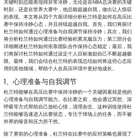
关键时刻总能表现得异常冷静，无论是在NBA总决赛的关键
时刻，还是在世界大赛中，他总能超越自我，做出让人惊叹
的表现。本文将从四个方面详细分析杜兰特是如何在高压比
赛中保持冷静心态，并且持续超越自我。首先，我们将探讨
杜兰特如何通过心理准备与自我调节保持冷静；其次，我们
将分析杜兰特如何通过比赛经验积累克服压力；第三部分会
详细阐述杜兰特如何依靠团队合作保持心态稳定；最后，我
们将探讨杜兰特如何通过设定个人目标激励自己不断超越极
限。最终，我们会结合杜兰特的表现总结如何将这些心态应
用到其他领域，帮助个人在高压环境中更好地成长。
1、心理准备与自我调节
杜兰特能够在高压比赛中保持冷静的一个关键因素就是他的
心理准备与自我调节能力。在比赛之前，他会通过冥想、深
呼吸等方式帮助自己放松心情，清理杂念。这种训练使得杜
兰特能够迅速进入比赛状态，专注于球场上的任务，而不被
外界的噪音和压力所干扰。
除了赛前的心理准备，杜兰特在比赛中的应对策略也展现了