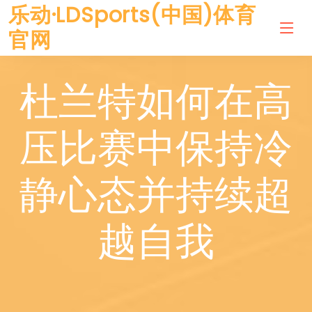
乐动·LDSports(中国)体育
官网
杜兰特如何在高
压比赛中保持冷
静心态并持续超
越自我