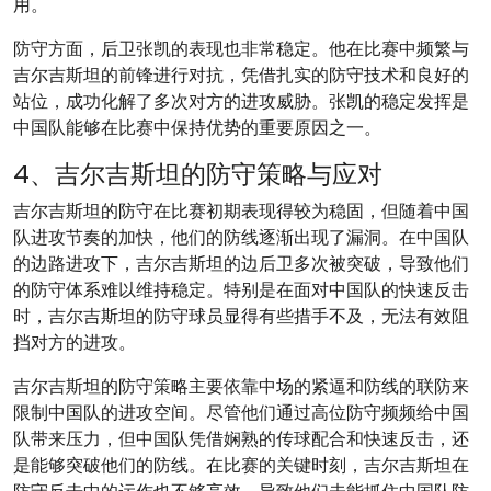
用。
防守方面，后卫张凯的表现也非常稳定。他在比赛中频繁与
吉尔吉斯坦的前锋进行对抗，凭借扎实的防守技术和良好的
站位，成功化解了多次对方的进攻威胁。张凯的稳定发挥是
中国队能够在比赛中保持优势的重要原因之一。
4、吉尔吉斯坦的防守策略与应对
吉尔吉斯坦的防守在比赛初期表现得较为稳固，但随着中国
队进攻节奏的加快，他们的防线逐渐出现了漏洞。在中国队
的边路进攻下，吉尔吉斯坦的边后卫多次被突破，导致他们
的防守体系难以维持稳定。特别是在面对中国队的快速反击
时，吉尔吉斯坦的防守球员显得有些措手不及，无法有效阻
挡对方的进攻。
吉尔吉斯坦的防守策略主要依靠中场的紧逼和防线的联防来
限制中国队的进攻空间。尽管他们通过高位防守频频给中国
队带来压力，但中国队凭借娴熟的传球配合和快速反击，还
是能够突破他们的防线。在比赛的关键时刻，吉尔吉斯坦在