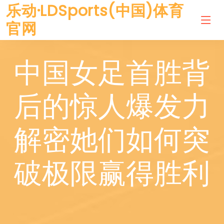
乐动·LDSports(中国)体育
官网
中国女足首胜背
后的惊人爆发力
解密她们如何突
破极限赢得胜利