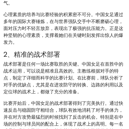
气。
心理素质的培养与比赛经验的积累密不可分。中国女足通过
多年的国际大赛锤炼，在与世界强队交手中不断磨砺心理，
面对压力时不轻言放弃，表现出了极强的抗压能力。正是这
种坚韧的心理素质，支撑着她们在关键时刻发挥出惊人的爆
发力。
2、精准的战术部署
战术部署是任何一场比赛取胜的关键。中国女足在首胜中的
战术运用，可以说是精准且高效的。主教练根据对手的特
点，制定了详细而科学的比赛计划。在比赛前，球队分析了
对手的优缺点，尤其是在进攻防守的转换、边路的利用以及
定位球的战术上，都做了充分的准备。
比赛开始后，中国女足的战术部署得到了完美执行。通过快
速反击与稳固防守相结合，球队有效地消耗了对手的体力，
并在对方攻势最猛烈的时候找到了反击的机会。特别是在中
场的控制与球员间的配合上，体现了战术上的高明。每一名