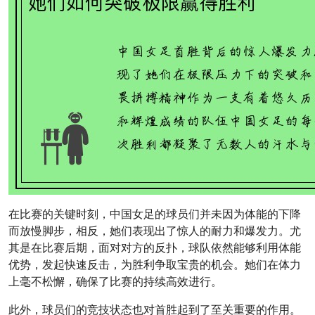
在比赛的关键时刻，中国女足的球员们并未因为体能的下降
而放慢脚步，相反，她们表现出了惊人的耐力和爆发力。尤
其是在比赛后期，面对对方的反扑，球队依然能够利用体能
优势，发起快速反击，为胜利争取宝贵的机会。她们在体力
上毫不松懈，确保了比赛的持续高效进行。
此外，球员们的竞技状态也对首胜起到了至关重要的作用。