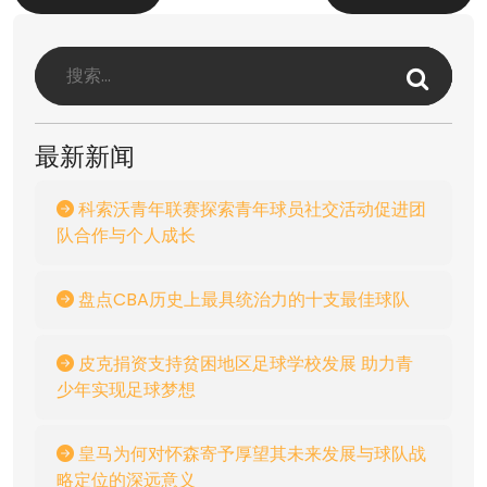
最新新闻
科索沃青年联赛探索青年球员社交活动促进团
队合作与个人成长
盘点CBA历史上最具统治力的十支最佳球队
皮克捐资支持贫困地区足球学校发展 助力青
少年实现足球梦想
皇马为何对怀森寄予厚望其未来发展与球队战
略定位的深远意义