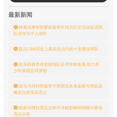
最新新闻
科索沃青年联赛探索青年球员社交活动促进团
队合作与个人成长
盘点CBA历史上最具统治力的十支最佳球队
皮克捐资支持贫困地区足球学校发展 助力青
少年实现足球梦想
皇马为何对怀森寄予厚望其未来发展与球队战
略定位的深远意义
热刺与维拉英足总杯对决精彩瞬间回顾与赛场
亮点分析