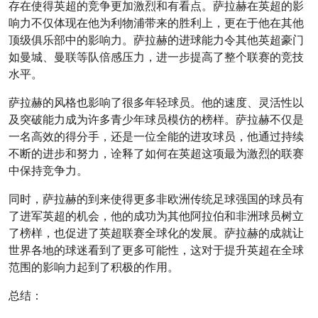
存在使得英超的竞争更加激烈和有看点。萨拉赫在英超的影
响力不仅体现在他为利物浦带来的胜利上，更在于他在其他
顶级俱乐部中的影响力。萨拉赫的进球能力令其他英超豪门
如曼城、曼联等队倍感压力，进一步提高了整个联赛的竞技
水平。
萨拉赫的风格也影响了很多年轻球员。他的速度、灵活性以
及突破能力成为许多青少年球员模仿的榜样。萨拉赫不仅是
一名高效的得分手，还是一位全能的进攻球员，他通过持续
不断的进步和努力，诠释了如何在英超这项最为激烈的联赛
中保持竞争力。
同时，萨拉赫的到来使得更多非欧洲传统足球强国的球员有
了进军英超的机会，他的成功为其他阿拉伯和非洲球员树立
了榜样，也促进了英超联赛全球化的发展。萨拉赫的成就让
世界各地的球迷看到了更多可能性，这对于提升英超在全球
范围的影响力起到了积极的作用。
总结：