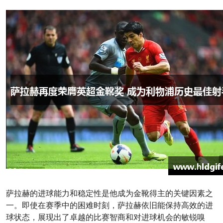
萨拉赫的进球能力和稳定性是他成为金靴得主的关键因素之
一。即使在赛季中的困难时刻，萨拉赫依旧能保持高效的进
球状态，展现出了卓越的比赛智商和对进球机会的敏锐嗅