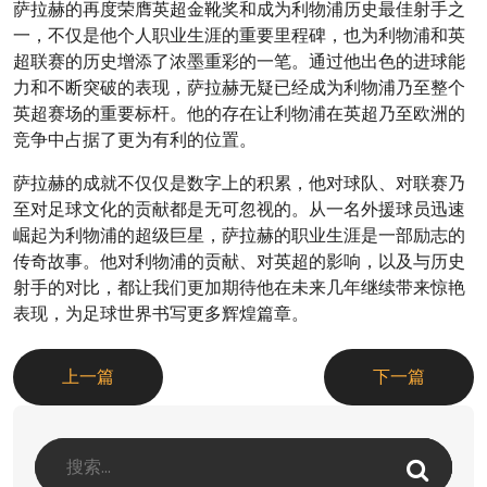
萨拉赫的再度荣膺英超金靴奖和成为利物浦历史最佳射手之
一，不仅是他个人职业生涯的重要里程碑，也为利物浦和英
超联赛的历史增添了浓墨重彩的一笔。通过他出色的进球能
力和不断突破的表现，萨拉赫无疑已经成为利物浦乃至整个
英超赛场的重要标杆。他的存在让利物浦在英超乃至欧洲的
竞争中占据了更为有利的位置。
萨拉赫的成就不仅仅是数字上的积累，他对球队、对联赛乃
至对足球文化的贡献都是无可忽视的。从一名外援球员迅速
崛起为利物浦的超级巨星，萨拉赫的职业生涯是一部励志的
传奇故事。他对利物浦的贡献、对英超的影响，以及与历史
射手的对比，都让我们更加期待他在未来几年继续带来惊艳
表现，为足球世界书写更多辉煌篇章。
上一篇
下一篇