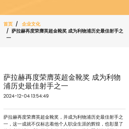
首页
企业文化
萨拉赫再度荣膺英超金靴奖 成为利物浦历史最佳射手之
一
萨拉赫再度荣膺英超金靴奖 成为利物
浦历史最佳射手之一
2024-12-04 13:54:49
萨拉赫再度荣膺英超金靴奖，并成为利物浦历史最佳射手之
一，这一成就不仅标志着他个人职业生涯的辉煌，也彰显了