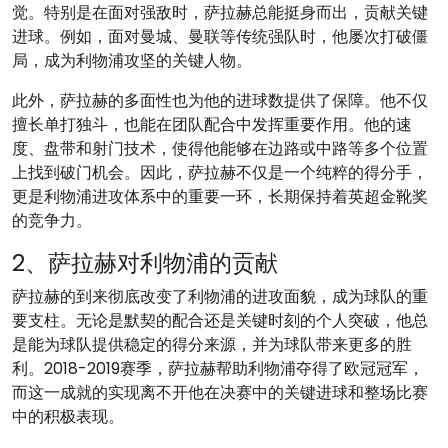
觉。特别是在面对强敌时，萨拉赫总能挺身而出，贡献关键
进球。例如，面对曼城、曼联等传统强队时，他屡次打破僵
局，成为利物浦攻坚的关键人物。
此外，萨拉赫的多面性也为他的进球数提供了保障。他不仅
擅长单打独斗，也能在团队配合中发挥重要作用。他的速
度、盘带和射门技术，使得他能够在边路或中路等多个位置
上找到破门机会。因此，萨拉赫不仅是一个纯粹的得分手，
更是利物浦进攻体系中的重要一环，长期保持着英超金靴奖
的竞争力。
2、萨拉赫对利物浦的贡献
萨拉赫的到来彻底改变了利物浦的进攻面貌，成为球队的重
要支柱。无论是默契的配合还是关键时刻的个人突破，他总
是能为球队提供稳定的得分来源，并为球队带来更多的胜
利。2018-2019赛季，萨拉赫帮助利物浦夺得了欧冠冠军，
而这一成就的实现离不开他在决赛中的关键进球和整场比赛
中的积极表现。