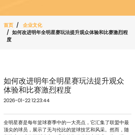
首页
企业文化
如何改进明年全明星赛玩法提升观众体验和比赛激烈程
度
如何改进明年全明星赛玩法提升观众
体验和比赛激烈程度
2026-01-22 12:23:44
全明星赛是每年篮球赛季中的一大亮点，它汇集了联盟中最
顶尖的球员，展示了无与伦比的篮球技艺和风采。然而，随