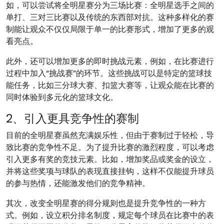
如，可以尝试将全明星赛分为三场比赛：全明星选手之间的
单打、三对三比赛以及传统的东西部对抗。这种多样化的赛
制能让观众不仅仅局限于单一的比赛形式，增加了更多的观
看亮点。
此外，还可以增加更多的即时挑战元素，例如，在比赛进行
过程中加入“挑战赛”的环节。这些挑战可以是特定的篮球技
能任务，比如三分球大赛、扣篮大赛等，让观众能在比赛的
同时体验到多元化的篮球文化。
2、引入更具竞争性的赛制
目前的全明星赛虽然充满娱乐性，但由于赛制过于轻松，导
致比赛的竞争性不足。为了提升比赛的激烈程度，可以考虑
引入更多有奖的竞技元素。比如，增加奖品或奖金的设立，
并将这些奖项与球队的表现直接挂钩，这样不仅能提升球员
的参与热情，还能激发他们的竞争精神。
其次，改变全明星赛的得分规则也是提升竞争性的一种方
式。例如，设立积分排名制度，规定每个球员在比赛中的表