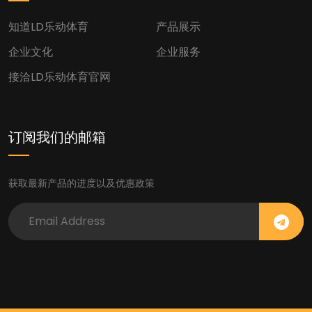
知道LD乐动体育
产品展示
企业文化
企业服务
接洽LD乐动体育官网
订阅我们的邮箱
获取最新产品的进度以及优惠政策