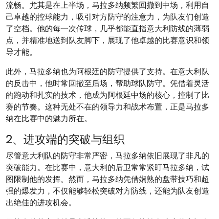
流畅。尤其是在上半场，马拉多纳频繁回撤到中场，利用自
己卓越的控球能力，吸引对方防守的注意力，为队友们创造
了空档。他的每一次传球，几乎都能直指意大利防线的薄弱
点，并精准地送到队友脚下，展现了他卓越的比赛意识和领
导才能。
此外，马拉多纳也为阿根廷的防守提供了支持。在意大利队
的反击中，他时常回撤至后场，帮助球队防守。凭借着灵活
的跑动和扎实的技术，他成为阿根廷中场的核心，控制了比
赛的节奏。这种无处不在的领导力和战术布置，正是马拉多
纳在比赛中的魅力所在。
2、进攻端的突破与组织
尽管意大利队的防守非常严密，马拉多纳依旧展现了非凡的
突破能力。在比赛中，意大利的后卫常常紧盯马拉多纳，试
图限制他的发挥。然而，马拉多纳凭借娴熟的盘带技巧和超
强的爆发力，不仅能够轻松突破对方防线，还能为队友创造
出绝佳的进攻机会。