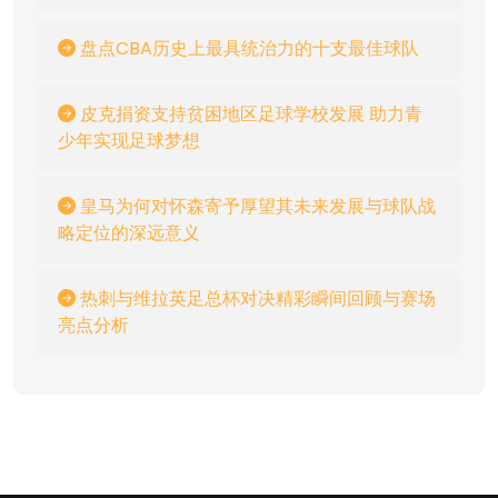
盘点CBA历史上最具统治力的十支最佳球队
皮克捐资支持贫困地区足球学校发展 助力青
少年实现足球梦想
皇马为何对怀森寄予厚望其未来发展与球队战
略定位的深远意义
热刺与维拉英足总杯对决精彩瞬间回顾与赛场
亮点分析