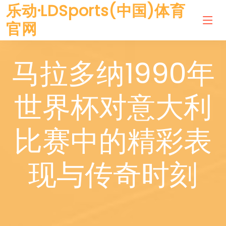
乐动·LDSports(中国)体育
官网
马拉多纳1990年
世界杯对意大利
比赛中的精彩表
现与传奇时刻