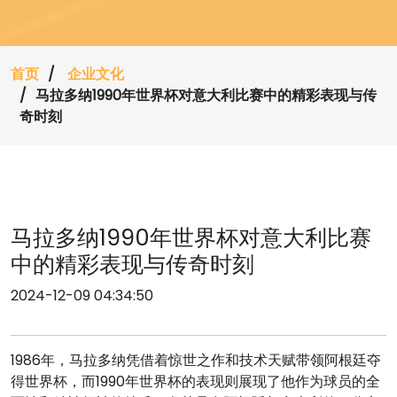
首页
企业文化
马拉多纳1990年世界杯对意大利比赛中的精彩表现与传
奇时刻
马拉多纳1990年世界杯对意大利比赛
中的精彩表现与传奇时刻
2024-12-09 04:34:50
1986年，马拉多纳凭借着惊世之作和技术天赋带领阿根廷夺
得世界杯，而1990年世界杯的表现则展现了他作为球员的全