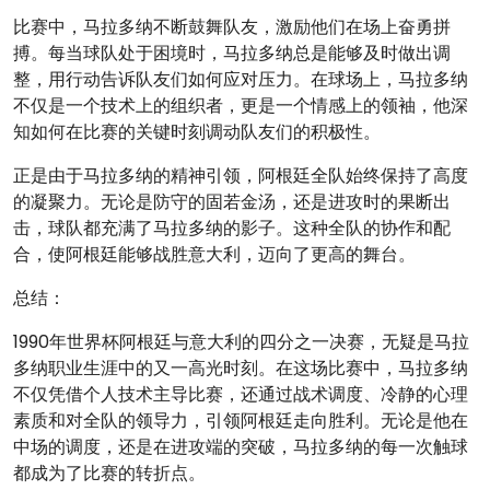
比赛中，马拉多纳不断鼓舞队友，激励他们在场上奋勇拼
搏。每当球队处于困境时，马拉多纳总是能够及时做出调
整，用行动告诉队友们如何应对压力。在球场上，马拉多纳
不仅是一个技术上的组织者，更是一个情感上的领袖，他深
知如何在比赛的关键时刻调动队友们的积极性。
正是由于马拉多纳的精神引领，阿根廷全队始终保持了高度
的凝聚力。无论是防守的固若金汤，还是进攻时的果断出
击，球队都充满了马拉多纳的影子。这种全队的协作和配
合，使阿根廷能够战胜意大利，迈向了更高的舞台。
总结：
1990年世界杯阿根廷与意大利的四分之一决赛，无疑是马拉
多纳职业生涯中的又一高光时刻。在这场比赛中，马拉多纳
不仅凭借个人技术主导比赛，还通过战术调度、冷静的心理
素质和对全队的领导力，引领阿根廷走向胜利。无论是他在
中场的调度，还是在进攻端的突破，马拉多纳的每一次触球
都成为了比赛的转折点。