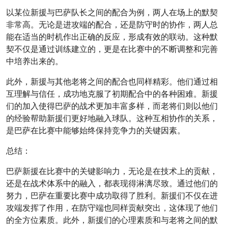
以某位新援与巴萨队长之间的配合为例，两人在场上的默契
非常高。无论是进攻端的配合，还是防守时的协作，两人总
能在适当的时机作出正确的反应，形成有效的联动。这种默
契不仅是通过训练建立的，更是在比赛中的不断调整和完善
中培养出来的。
此外，新援与其他老将之间的配合也同样精彩。他们通过相
互理解与信任，成功地克服了初期配合中的各种困难。新援
们的加入使得巴萨的战术更加丰富多样，而老将们则以他们
的经验帮助新援们更好地融入球队。这种互相协作的关系，
是巴萨在比赛中能够始终保持竞争力的关键因素。
总结：
巴萨新援在比赛中的关键影响力，无论是在技术上的贡献，
还是在战术体系中的融入，都表现得淋漓尽致。通过他们的
努力，巴萨在重要比赛中成功取得了胜利。新援们不仅在进
攻端发挥了作用，在防守端也同样贡献突出，这体现了他们
的全方位素质。此外，新援们的心理素质和与老将之间的默