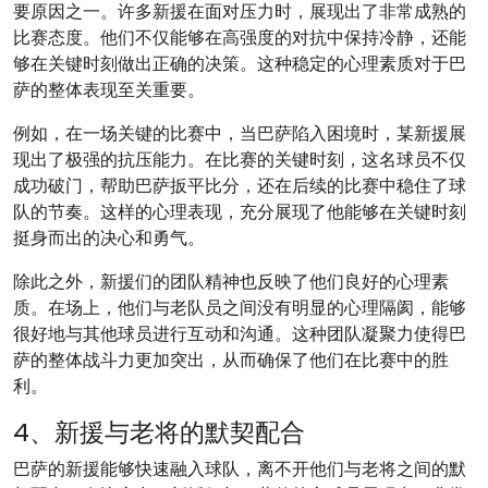
要原因之一。许多新援在面对压力时，展现出了非常成熟的
比赛态度。他们不仅能够在高强度的对抗中保持冷静，还能
够在关键时刻做出正确的决策。这种稳定的心理素质对于巴
萨的整体表现至关重要。
例如，在一场关键的比赛中，当巴萨陷入困境时，某新援展
现出了极强的抗压能力。在比赛的关键时刻，这名球员不仅
成功破门，帮助巴萨扳平比分，还在后续的比赛中稳住了球
队的节奏。这样的心理表现，充分展现了他能够在关键时刻
挺身而出的决心和勇气。
除此之外，新援们的团队精神也反映了他们良好的心理素
质。在场上，他们与老队员之间没有明显的心理隔阂，能够
很好地与其他球员进行互动和沟通。这种团队凝聚力使得巴
萨的整体战斗力更加突出，从而确保了他们在比赛中的胜
利。
4、新援与老将的默契配合
巴萨的新援能够快速融入球队，离不开他们与老将之间的默