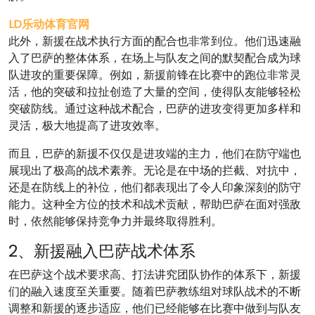
LD乐动体育官网
此外，新援在战术执行方面的配合也非常到位。他们迅速融
入了巴萨的整体体系，在场上与队友之间的默契配合成为球
队进攻的重要保障。例如，新援前锋在比赛中的跑位非常灵
活，他的突破和拉扯创造了大量的空间，使得队友能够轻松
突破防线。通过这种战术配合，巴萨的进攻变得更加多样和
灵活，极大地提高了进攻效率。
而且，巴萨的新援不仅仅是进攻端的主力，他们在防守端也
展现出了极高的战术素养。无论是在中场的拦截、对抗中，
还是在防线上的补位，他们都表现出了令人印象深刻的防守
能力。这种全方位的技术和战术贡献，帮助巴萨在面对强敌
时，依然能够保持竞争力并最终取得胜利。
2、新援融入巴萨战术体系
在巴萨这个战术要求高、打法讲究团队协作的体系下，新援
们的融入速度至关重要。随着巴萨教练组对球队战术的不断
调整和新援的逐步适应，他们已经能够在比赛中做到与队友