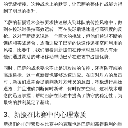
的无缝衔接。这种战术上的默契，让巴萨的整体作战能力得
到了明显的提升。
巴萨的新援通常会被要求快速融入到球队的传控风格中，做
到在控球时保持高效运转，而在失球后迅速进行高强度的反
抢。这对于新援来说是一个巨大的挑战，但他们通过不断的
训练和实战磨合，逐渐适应了巴萨的快速传递和空间利用的
风格。比赛中，我们能看到新援们在传球时显得游刃有余，
他们通过灵活的球场移动帮助巴萨在进攻中占据优势。
同时，巴萨的战术要求不止是进攻端的传控，还有防守端的
高压逼抢。这一点新援也能够迅速适应。在面对对方的反击
时，新援们通常会提前判断对方球员的意图，积极进行高压
逼抢，并且准确判断何时断球、何时保护空间。这种战术理
念的迅速掌握，帮助巴萨在比赛中提高了防守的稳定性，为
最终的胜利奠定了基础。
3、新援在比赛中的心理素质
新援们的心理素质在比赛中的表现也是巴萨能赢得胜利的重