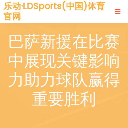
乐动·LDSports(中国)体育
官网
巴萨新援在比赛
中展现关键影响
力助力球队赢得
重要胜利