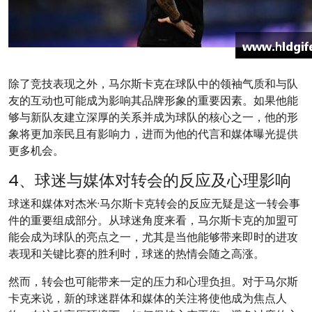
除了竞技表现之外，马尔斯卡克在球队中的领袖气质和与队
友的互动也可能成为影响其品牌形象的重要因素。如果他能
够与新队友建立深厚的关系并成为球队的核心之一，他的形
象将更加亲民且有影响力，进而为他的代言和媒体曝光提供
更多机会。
4、球迷与媒体对转会的反应及心理影响
球迷和媒体对杰米·马尔斯卡克转会的反应无疑是这一转会事
件的重要组成部分。从球迷角度来看，马尔斯卡克的加盟可
能会成为球队的亮点之一，尤其是当他能够带来即时的进攻
表现和关键比赛的胜利时，球迷的热情会随之高涨。
然而，转会也可能带来一定的压力和心理负担。对于马尔斯
卡克来说，新的球迷群体和媒体的关注将使他成为焦点人