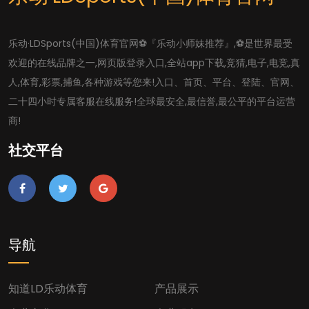
乐动·LDSports(中国)体育官网⚽️『乐动小师妹推荐』,⚽️是世界最受
欢迎的在线品牌之一,网页版登录入口,全站app下载,竞猜,电子,电竞,真
人,体育,彩票,捕鱼,各种游戏等您来!入口、首页、平台、登陆、官网、
二十四小时专属客服在线服务!全球最安全,最信誉,最公平的平台运营
商!
社交平台
导航
知道LD乐动体育
产品展示