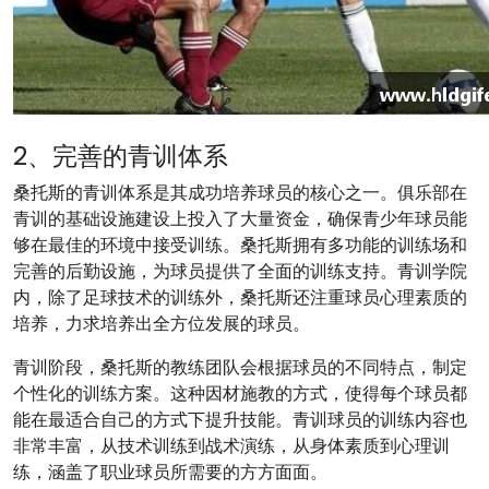
2、完善的青训体系
桑托斯的青训体系是其成功培养球员的核心之一。俱乐部在
青训的基础设施建设上投入了大量资金，确保青少年球员能
够在最佳的环境中接受训练。桑托斯拥有多功能的训练场和
完善的后勤设施，为球员提供了全面的训练支持。青训学院
内，除了足球技术的训练外，桑托斯还注重球员心理素质的
培养，力求培养出全方位发展的球员。
青训阶段，桑托斯的教练团队会根据球员的不同特点，制定
个性化的训练方案。这种因材施教的方式，使得每个球员都
能在最适合自己的方式下提升技能。青训球员的训练内容也
非常丰富，从技术训练到战术演练，从身体素质到心理训
练，涵盖了职业球员所需要的方方面面。