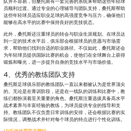
队并不容易，但桑托斯有一套完善的系统来帮助这些年轻球
员顺利过渡。通过专业的心理辅导与团队支持，桑托斯帮助
这些年轻球员适应职业足球的高强度竞争与压力，确保他们
能够在高水平的比赛中保持良好的竞技状态。
此外，桑托斯还注重球员的转会与职业生涯规划。在球员达
到一定的技术水平后，俱乐部会根据球员的意愿与市场需
求，帮助他们找到合适的职业路径。不仅如此，桑托斯还会
为年轻球员提供国际比赛的机会，使他们在全球舞台上获得
锻炼和曝光，进一步提升自身的竞技水平与市场价值。
4、优秀的教练团队支持
桑托斯足球俱乐部的教练团队一直以来都被认为是世界顶尖
的。无论是在青训阶段，还是在一线队的训练和比赛中，教
练们都扮演着至关重要的角色。桑托斯注重选拔具备高水平
战术素养与丰富经验的教练，为球员提供专业的指导和支
持。教练团队不仅负责日常训练的安排，还会根据比赛的实
际情况，调整战术并针对每个球员的特点进行个性化训练。