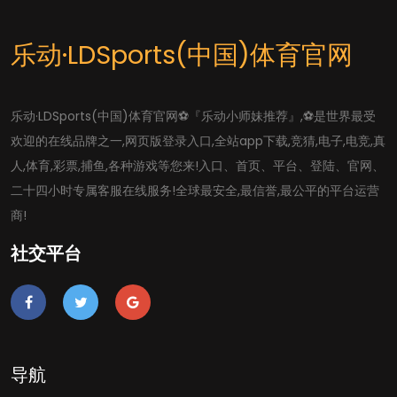
乐动·LDSports(中国)体育官网
乐动·LDSports(中国)体育官网⚽️『乐动小师妹推荐』,⚽️是世界最受
欢迎的在线品牌之一,网页版登录入口,全站app下载,竞猜,电子,电竞,真
人,体育,彩票,捕鱼,各种游戏等您来!入口、首页、平台、登陆、官网、
二十四小时专属客服在线服务!全球最安全,最信誉,最公平的平台运营
商!
社交平台
导航