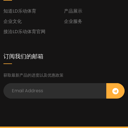
知道LD乐动体育
产品展示
企业文化
企业服务
接洽LD乐动体育官网
订阅我们的邮箱
获取最新产品的进度以及优惠政策