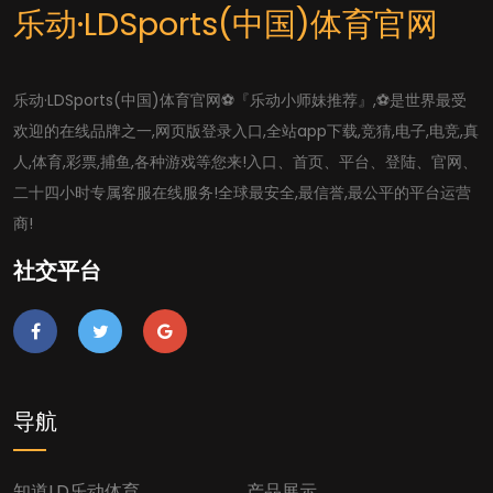
乐动·LDSports(中国)体育官网
乐动·LDSports(中国)体育官网⚽️『乐动小师妹推荐』,⚽️是世界最受
欢迎的在线品牌之一,网页版登录入口,全站app下载,竞猜,电子,电竞,真
人,体育,彩票,捕鱼,各种游戏等您来!入口、首页、平台、登陆、官网、
二十四小时专属客服在线服务!全球最安全,最信誉,最公平的平台运营
商!
社交平台
导航
知道LD乐动体育
产品展示