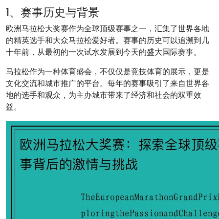
1、赛事历史与背景
欧洲马拉松大奖赛作为全球顶级赛事之一，汇集了世界各地
的精英选手和大众马拉松爱好者。赛事的历史可以追溯到几
十年前，从最初的一次试水发展到今天的盛大国际赛事。
马拉松作为一种体育盛会，不仅仅是竞技体育的展示，更是
文化交流和城市推广的平台。每年的赛事吸引了来自世界各
地的选手和观众，为主办城市带来了经济和社会的双重效
益。