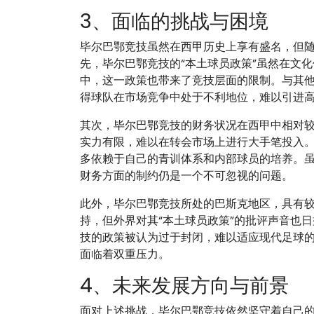
3、面临的挑战与困境
毕尔巴鄂竞技虽然在西甲历史上享有盛名，但
先，毕尔巴鄂竞技的“本土球员政策”虽然在文
中，这一政策也带来了竞技层面的限制。与其
得球队在市场竞争中处于不利地位，难以引进
其次，毕尔巴鄂竞技的财务状况在西甲中相对
实力有限，难以在转会市场上进行大手笔投入
多依赖于自己的青训体系和内部球员的培养。
财务方面的制约仍是一个不可忽视的问题。
此外，毕尔巴鄂竞技所处的巴斯克地区，具有
持，但外界对其“本土球员政策”的批评声音也
技的政策被认为过于封闭，难以适应现代足球
面临着双重压力。
4、未来发展方向与前景
面对上述挑战，毕尔巴鄂竞技依然坚守着自己