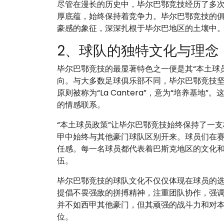
尽管在漫长的历史中，毕尔巴鄂竞技经历了多
厚底蕴，始终保持着竞争力。毕尔巴鄂竞技的
豪感的象征，深深扎根于毕尔巴地区的土壤中
2、球队的独特文化与理念
毕尔巴鄂竞技的最显著特色之一便是其“本土球
向。与大多数足球俱乐部不同，毕尔巴鄂竞技
原则被称为“La Cantera”，意为“培养基
的情感联系。
“本土球员政策”让毕尔巴鄂竞技始终保持了一
甲中始终与其他豪门球队区别开来。球员们在
任感。每一名球员都代表着巴斯克地区的文化
伍。
毕尔巴鄂竞技的球队文化不仅仅体现在球员的
提倡不畏强敌的拼搏精神，注重团队协作，强
并不如西甲其他豪门，但其顽强的战斗力和对
位。