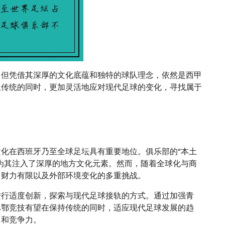
，但凭借其深厚的文化底蕴和独特的球队理念，依然是西甲
土传统的同时，更加灵活地应对现代足球的变化，寻找属于
化在西班牙乃至全球足坛具有重要地位。俱乐部的“本土
为其注入了深厚的地方文化元素。然而，随着全球化与商
、财力有限以及外部环境变化的多重挑战。
进行适度创新，探索与现代足球接轨的方式。通过加强青
巴鄂竞技有望在保持传统的同时，适应现代足球发展的趋
力和竞争力。