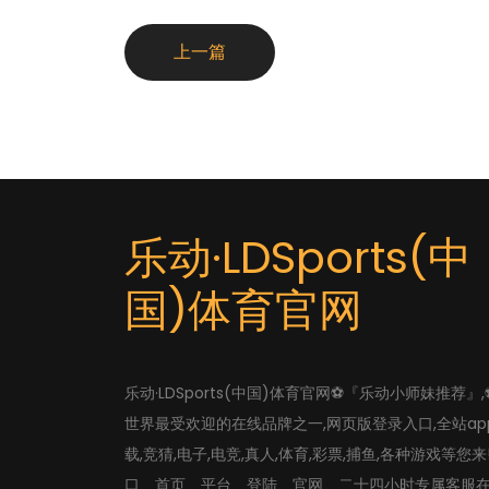
上一篇
乐动·LDSports(中
国)体育官网
乐动·LDSports(中国)体育官网⚽️『乐动小师妹推荐』,
世界最受欢迎的在线品牌之一,网页版登录入口,全站ap
载,竞猜,电子,电竞,真人,体育,彩票,捕鱼,各种游戏等您来
口、首页、平台、登陆、官网、二十四小时专属客服