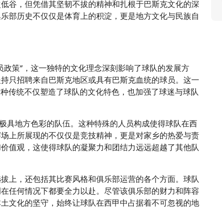
次低谷，但凭借其坚韧不拔的精神和扎根于巴斯克文化的深
俱乐部历史不仅仅是体育上的积淀，更是地方文化与民族自
。
员政策”，这一独特的文化理念深刻影响了球队的发展方
坚持只招聘来自巴斯克地区或具有巴斯克血统的球员。这一
地”。这种传统不仅塑造了球队的文化特色，也加强了球迷与球队
支极具地方色彩的队伍。这种特殊的人员构成使得球队在西
赛场上所展现的不仅仅是竞技精神，更是对家乡的热爱与责
和价值观，这使得球队的凝聚力和团结力远远超越了其他队
选拔上，还包括其比赛风格和俱乐部运营的各个方面。球队
调在任何情况下都要全力以赴。尽管该俱乐部的财力和阵容
本土文化的坚守，始终让球队在西甲中占据着不可忽视的地