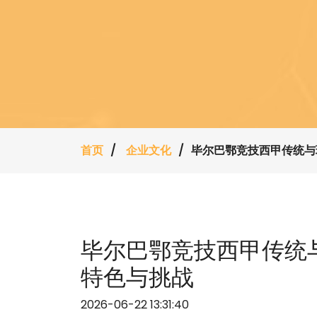
首页
企业文化
毕尔巴鄂竞技西甲传统与
毕尔巴鄂竞技西甲传统
特色与挑战
2026-06-22 13:31:40