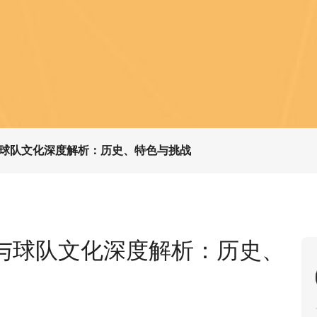
球队文化深度解析：历史、特色与挑战
与球队文化深度解析：历史、