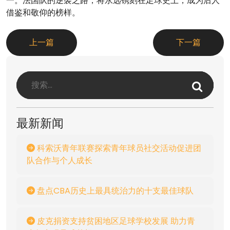
一。法国队的逆袭之路，将永远镌刻在足球史上，成为后人
借鉴和敬仰的榜样。
上一篇
下一篇
最新新闻
科索沃青年联赛探索青年球员社交活动促进团
队合作与个人成长
盘点CBA历史上最具统治力的十支最佳球队
皮克捐资支持贫困地区足球学校发展 助力青