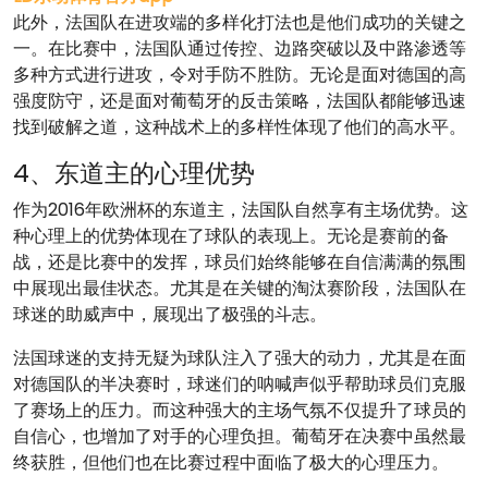
此外，法国队在进攻端的多样化打法也是他们成功的关键之
一。在比赛中，法国队通过传控、边路突破以及中路渗透等
多种方式进行进攻，令对手防不胜防。无论是面对德国的高
强度防守，还是面对葡萄牙的反击策略，法国队都能够迅速
找到破解之道，这种战术上的多样性体现了他们的高水平。
4、东道主的心理优势
作为2016年欧洲杯的东道主，法国队自然享有主场优势。这
种心理上的优势体现在了球队的表现上。无论是赛前的备
战，还是比赛中的发挥，球员们始终能够在自信满满的氛围
中展现出最佳状态。尤其是在关键的淘汰赛阶段，法国队在
球迷的助威声中，展现出了极强的斗志。
法国球迷的支持无疑为球队注入了强大的动力，尤其是在面
对德国队的半决赛时，球迷们的呐喊声似乎帮助球员们克服
了赛场上的压力。而这种强大的主场气氛不仅提升了球员的
自信心，也增加了对手的心理负担。葡萄牙在决赛中虽然最
终获胜，但他们也在比赛过程中面临了极大的心理压力。