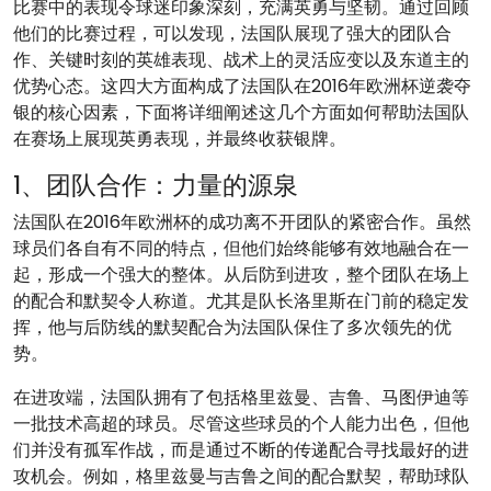
比赛中的表现令球迷印象深刻，充满英勇与坚韧。通过回顾
他们的比赛过程，可以发现，法国队展现了强大的团队合
作、关键时刻的英雄表现、战术上的灵活应变以及东道主的
优势心态。这四大方面构成了法国队在2016年欧洲杯逆袭夺
银的核心因素，下面将详细阐述这几个方面如何帮助法国队
在赛场上展现英勇表现，并最终收获银牌。
1、团队合作：力量的源泉
法国队在2016年欧洲杯的成功离不开团队的紧密合作。虽然
球员们各自有不同的特点，但他们始终能够有效地融合在一
起，形成一个强大的整体。从后防到进攻，整个团队在场上
的配合和默契令人称道。尤其是队长洛里斯在门前的稳定发
挥，他与后防线的默契配合为法国队保住了多次领先的优
势。
在进攻端，法国队拥有了包括格里兹曼、吉鲁、马图伊迪等
一批技术高超的球员。尽管这些球员的个人能力出色，但他
们并没有孤军作战，而是通过不断的传递配合寻找最好的进
攻机会。例如，格里兹曼与吉鲁之间的配合默契，帮助球队