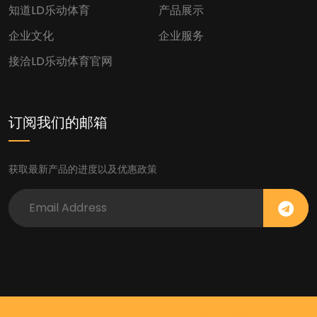
知道LD乐动体育
产品展示
企业文化
企业服务
接洽LD乐动体育官网
订阅我们的邮箱
获取最新产品的进度以及优惠政策