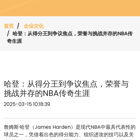
首页
企业文化
哈登：从得分王到争议焦点，荣誉与挑战并存的NBA传
奇生涯
哈登：从得分王到争议焦点，荣誉与
挑战并存的NBA传奇生涯
2025-03-15 10:18:39
詹姆斯·哈登（James Harden）是现代NBA中最具代表性的
球员之一，凭借着出色的得分能力、组织进攻的技巧以及关