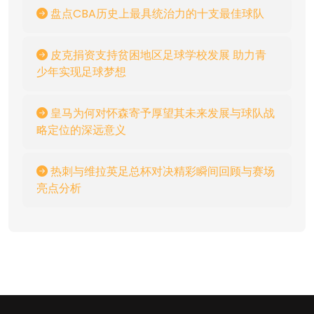
盘点CBA历史上最具统治力的十支最佳球队
皮克捐资支持贫困地区足球学校发展 助力青
少年实现足球梦想
皇马为何对怀森寄予厚望其未来发展与球队战
略定位的深远意义
热刺与维拉英足总杯对决精彩瞬间回顾与赛场
亮点分析