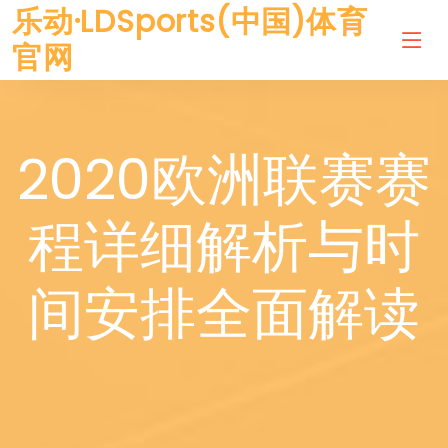
乐动·LDSports(中国)体育
官网
2020欧洲联赛赛
程详细解析与时
间安排全面解读