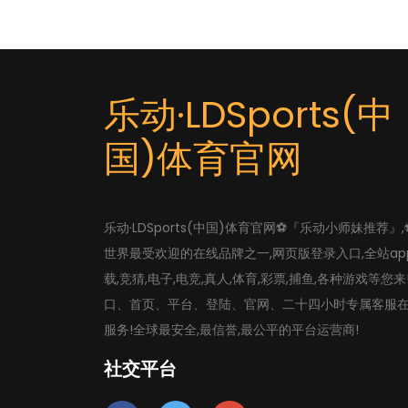
乐动·LDSports(中
国)体育官网
乐动·LDSports(中国)体育官网⚽️『乐动小师妹推荐』,
世界最受欢迎的在线品牌之一,网页版登录入口,全站ap
载,竞猜,电子,电竞,真人,体育,彩票,捕鱼,各种游戏等您来
口、首页、平台、登陆、官网、二十四小时专属客服
服务!全球最安全,最信誉,最公平的平台运营商!
社交平台