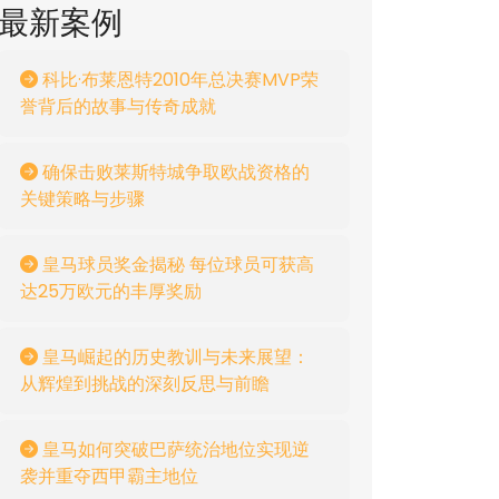
最新案例
科比·布莱恩特2010年总决赛MVP荣
誉背后的故事与传奇成就
确保击败莱斯特城争取欧战资格的
关键策略与步骤
皇马球员奖金揭秘 每位球员可获高
达25万欧元的丰厚奖励
皇马崛起的历史教训与未来展望：
从辉煌到挑战的深刻反思与前瞻
皇马如何突破巴萨统治地位实现逆
袭并重夺西甲霸主地位