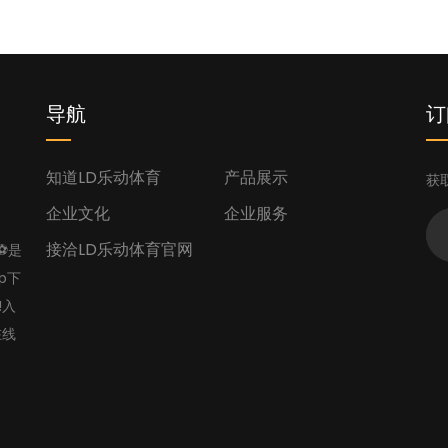
导航
订
知道LD乐动体育
产品展示
获
企业文化
企业服务
接洽LD乐动体育官网
⚽️是
p下
!入
在线