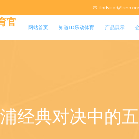
illadvised@sina.c
体育官
网站首页
知道LD乐动体育
产品展示
浦经典对决中的五