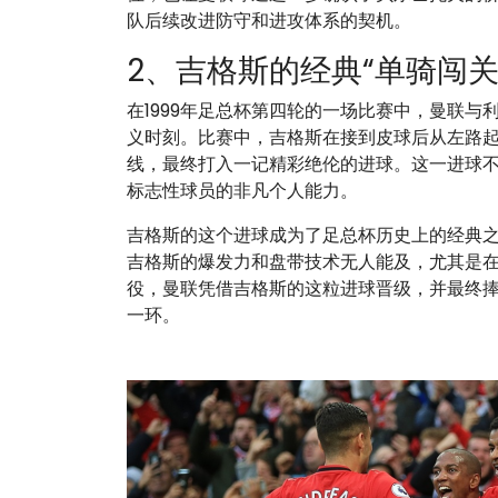
队后续改进防守和进攻体系的契机。
2、吉格斯的经典“单骑闯关
在1999年足总杯第四轮的一场比赛中，曼联
义时刻。比赛中，吉格斯在接到皮球后从左路起
线，最终打入一记精彩绝伦的进球。这一进球
标志性球员的非凡个人能力。
吉格斯的这个进球成为了足总杯历史上的经典
吉格斯的爆发力和盘带技术无人能及，尤其是
役，曼联凭借吉格斯的这粒进球晋级，并最终捧
一环。