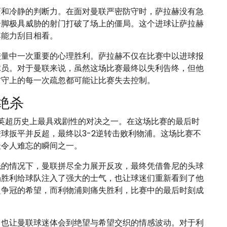
巧和冷静的判断力。在面对曼联严密防守时，萨拉赫没有急
一脚极具威胁的射门打破了场上的僵局。这个进球让萨拉赫
其能力刮目相看。
较量中一次重要的心理胜利。萨拉赫不仅在比赛中以进球报
球员。对于曼联来说，虽然这场比赛最终以失利告终，但他
防守上的每一次疏忽都可能让比赛失去控制。
秒绝杀
为了英超历史上最具戏剧性的对决之一。在这场比赛的最后时
球扳平并反超，最终以3-2逆转击败利物浦。这场比赛不
最令人难忘的瞬间之一。
先的情况下，曼联拼尽全力展开反攻，最终凭借鲁尼的头球
场胜利给球队注入了强大的士气，也让球迷们重新看到了他
超争冠的希望，而利物浦则痛失胜利，比赛中的最后时刻成
，也让曼联球迷体会到绝望与希望交织的情感波动。对于利