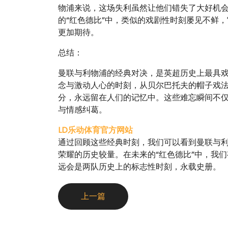
物浦来说，这场失利虽然让他们错失了大好机
的“红色德比”中，类似的戏剧性时刻屡见不鲜
更加期待。
总结：
曼联与利物浦的经典对决，是英超历史上最具戏
念与激动人心的时刻，从贝尔巴托夫的帽子戏
分，永远留在人们的记忆中。这些难忘瞬间不
与情感纠葛。
LD乐动体育官方网站
通过回顾这些经典时刻，我们可以看到曼联与
荣耀的历史较量。在未来的“红色德比”中，我
远会是两队历史上的标志性时刻，永载史册。
上一篇