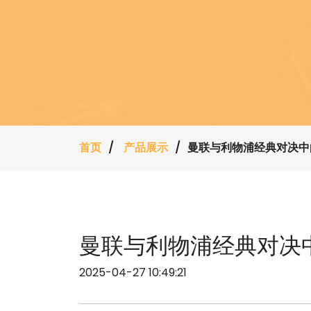
首页
产品展示
曼联与利物浦经典对决中
曼联与利物浦经典对决
2025-04-27 10:49:21