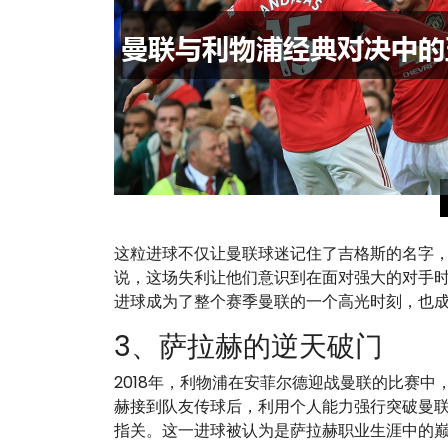
这粒进球不仅让曼联球迷记住了吉格斯的名字
说，这场失利让他们意识到在面对强大的对手
进球成为了整个赛季曼联的一个高光时刻，也
3、萨拉赫的逆天破门
2018年，利物浦在安菲尔德迎战曼联的比赛
赫接到队友传球后，利用个人能力强行突破曼
指关。这一进球被认为是萨拉赫职业生涯中的