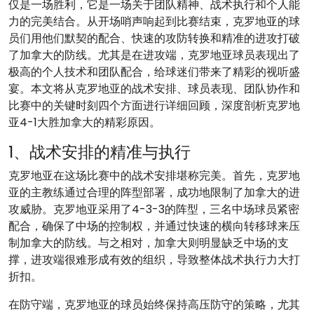
仅是一场胜利，它是一场关于团队精神、战术执行和个人能
力的完美结合。从开场哨声响起到比赛结束，克罗地亚的球
员们用他们默契的配合、快速的攻防转换和精准的进攻打破
了加拿大的防线。尤其是在进攻端，克罗地亚球员表现出了
极高的个人技术和团队配合，给球迷们带来了精彩的视听盛
宴。本文将从克罗地亚的战术安排、球员表现、团队协作和
比赛中的关键时刻四个方面进行详细回顾，深度剖析克罗地
亚4-1大胜加拿大的精彩原因。
1、战术安排的精准与执行
克罗地亚在这场比赛中的战术安排堪称完美。首先，克罗地
亚的主教练通过合理的阵型部署，成功地限制了加拿大的进
攻威胁。克罗地亚采用了4-3-3的阵型，三名中场球员紧密
配合，确保了中场的控制权，并通过快速的横向转移球来压
制加拿大的防线。与之相对，加拿大则明显缺乏中场的支
撑，进攻端很难形成有效的组织，导致整体战术执行力大打
折扣。
在防守端，克罗地亚的球员始终保持高压防守的策略，尤其