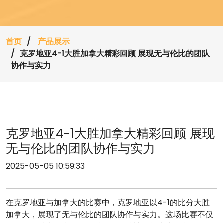
首页
产品展示
克罗地亚4-1大胜加拿大精彩回顾 展现无与伦比的团队
协作与实力
克罗地亚4-1大胜加拿大精彩回顾 展现
无与伦比的团队协作与实力
2025-05-05 10:59:33
在克罗地亚与加拿大的比赛中，克罗地亚以4-1的比分大胜
加拿大，展现了无与伦比的团队协作与实力。这场比赛不仅