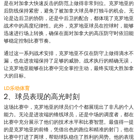
是在对加拿大快速反击的防范上做得非常到位。克罗地亚的
后防线保持紧密，避免了被加拿大球员单打独斗的机会。无
论是边后卫的协防，还是中后卫的配合，都体现了克罗地亚
战术中的高度纪律性。此外，克罗地亚球员在控球时，能够
迅速进行场上转换，确保在面对加拿大的高压防守时依旧能
够稳定控制比赛节奏。
通过这一系列战术安排，克罗地亚不仅在防守上做得滴水不
漏，也在进攻端保持了足够的威胁。战术执行的精确无误，
让克罗地亚能够在比赛中完全掌控主动，最终实现大胜加拿
大的目标。
LD乐动体育
2、球员表现的高光时刻
这场比赛中，克罗地亚的球员们个个都展现出了非凡的个人
能力。无论是进攻端的锋线球员，还是中场的调度者，都在
比赛中充分展示了他们的技术水平和比赛智慧。最值得一提
的是克罗地亚的前锋，凭借出色的跑位和精准的射门，他在
比赛中打进了两球，帮助球队稳住了胜利的局势。他的表现