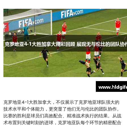
克罗地亚4-1大胜加拿大，不仅展示了克罗地亚球队强大的
技术水平和个体能力，更突显了他们无与伦比的团队协作。
比赛的胜利是球员们高效配合、精准战术执行的结果。从战
术布置到关键时刻的进球，克罗地亚队每个环节的精密配合