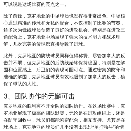
可以说是这场比赛的亮点之一。
除了前锋，克罗地亚的中场球员也发挥得非常出色。中场核
心通过精准的传球和无私的配合，不仅控制了比赛的节奏，
还多次为锋线球员创造了良好的进攻机会。特别是在进攻三
角配合上，克罗地亚中场展现了强大的技术能力和战术理
解，几次完美的传球都直接导致了进球。
此外，克罗地亚的防线球员同样值得称赞。尽管加拿大的反
击并不弱，但克罗地亚的后防线始终保持稳固，特别是在解
围和位置感上，后卫们的表现可圈可点。通过密集的防守和
准确的解围，克罗地亚球员有效地遏制了加拿大的反击，确
保了球队的大胜。
3、团队协作的无懈可击
克罗地亚的胜利离不开全队的团队协作。在这场比赛中，克
罗地亚展现了极高的团队默契，无论是在进攻组织上，还是
在防守回收中，球员们都能紧密配合，相互支持。尤其是在
球场上，克罗地亚的球员们几乎没有出现过“单打独斗”的情