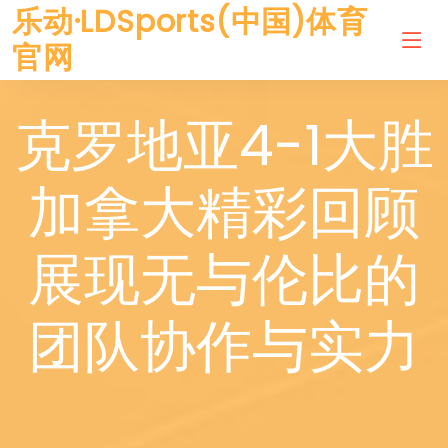
乐动·LDSports(中国)体育
官网
克罗地亚4-1大胜
加拿大精彩回顾
展现无与伦比的
团队协作与实力