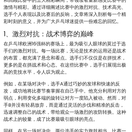
和回顾比赛中的五大精彩瞬间，带领读者重新感受比赛中的
激情与精彩。通过详细阐述比赛中的激烈对抗、技术高光、
选手个人表现以及比赛后的反响，文章将深入剖析每一个精
彩时刻的意义，并为广大乒乓球迷提供一份难忘的回忆。
1、激烈对抗：战术博弈的巅峰
在乒乓球欧洲16强杯的赛场上，最为吸引人眼球的莫过于选
手们的激烈对抗。每一场比赛，无论是技术的运用还是战术
的布置，都充满了悬念和看点。选手们不仅仅是在拼技术，
更多的是在拼战术和心态。在这些比赛中，选手们展现出极
高的竞技水平，令人叹为观止。
例如，在某场对决中，选手A通过巧妙的发球和快速的反
攻，成功地将比赛节奏掌握在自己手中。他充分利用对方的
弱点，利用变化多端的旋转让对方一度陷入被动。然而，对
手B并没有轻易放弃，而是通过灵活的步伐和精准的反击，
迅速调整自己的战术，带给观众一场激烈的攻防转换。这种
战术上的较量，成了比赛最吸引眼球的亮点。
同样，在另一场对决中，两位选手的实力旗鼓相当，比赛一