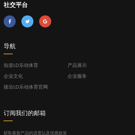
社交平台
导航
知道LD乐动体育
产品展示
企业文化
企业服务
接洽LD乐动体育官网
订阅我们的邮箱
获取最新产品的进度以及优惠政策