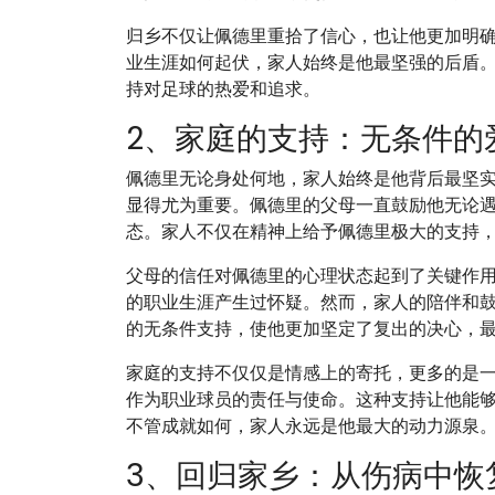
归乡不仅让佩德里重拾了信心，也让他更加明
业生涯如何起伏，家人始终是他最坚强的后盾
持对足球的热爱和追求。
2、家庭的支持：无条件的
佩德里无论身处何地，家人始终是他背后最坚
显得尤为重要。佩德里的父母一直鼓励他无论
态。家人不仅在精神上给予佩德里极大的支持
父母的信任对佩德里的心理状态起到了关键作
的职业生涯产生过怀疑。然而，家人的陪伴和
的无条件支持，使他更加坚定了复出的决心，
家庭的支持不仅仅是情感上的寄托，更多的是
作为职业球员的责任与使命。这种支持让他能
不管成就如何，家人永远是他最大的动力源泉
3、回归家乡：从伤病中恢