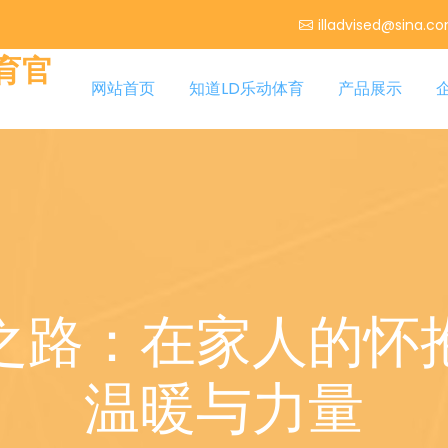
illadvised@sina.c
体育官
网站首页
知道LD乐动体育
产品展示
之路：在家人的怀
温暖与力量