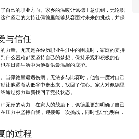
确了自己的职业方向。家乡的温暖让佩德里意识到，无论职
。这种坚定的支持让佩德里能够从容面对未来的挑战，并保
爱与信任
实的力量。尤其是在经历职业生涯中的困境时，家庭的支持
遇到什么困难都要坚持自己的梦想，保持乐观和积极的心
，也在日常生活中为他提供最温馨的庇护。
用。当佩德里遭遇伤病，无法参与比赛时，他曾一度对自己
鼓励让他逐渐从低谷中走出来，找回了信心。家人对佩德里
最终通过努力重新找回了竞技状态。
一种无形的动力。在家人的鼓励下，佩德里更加明确了自己
够在压力中坚持自我，迎接每一次挑战，同时也让他明白，
。
复的过程