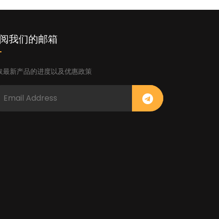
阅我们的邮箱
取最新产品的进度以及优惠政策