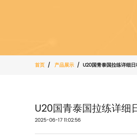
首页
产品展示
U20国青泰国拉练详细
U20国青泰国拉练详细
2025-06-17 11:02:56