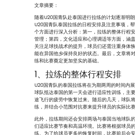
文章摘要：
随着U20国青队赴泰国进行拉练的计划逐渐明
U20国青队泰国拉练的日程安排及注意事项，
个方面进行深入分析：第一，拉练的整体行程
管理；第四，文化适应和心理调适等方面，涵
关注足球技战术的提升，球员们还需注重身体
能在异国他乡保持良好的状态。最后，文章将对
练和比赛奠定更加坚实的基础。
1、拉练的整体行程安排
U20国青队的泰国拉练将在为期两周的时间内
球队抵达泰国的第一天会进行适应性训练，主
途飞行的疲劳中恢复过来。随后的几天，球队
练，并结合小范围对抗赛来提升球员的实际比
此外，拉练期间还会安排两场与泰国当地球队
们适应比赛节奏和高温环境。比赛将根据球员
练。为了给球员更多的恢复时间，比赛前后会