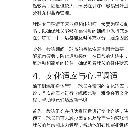
温较高，湿度也较大，球员在训练中容易出汗
分补充和营养管理。
球队专门聘请了营养师和体能师，负责为球员
肪，以确保球员能够在高强度的训练中保持充
在训练前、中、后都能及时补充水分，避免因
此外，拉练期间，球员的身体恢复也同样重要
解肌肉疲劳，防止运动损伤。在日常的训练中
氧运动和简单的拉伸，确保每名球员的身体状
4、文化适应与心理调适
除了训练和身体管理，球员在泰国的文化适应
说，首次赴海外进行拉练或比赛，难免会有文
程，帮助球员们适应新环境。
首先，教练组会在抵达泰国后进行文化介绍，
预习，球员们可以减少因文化差异产生的紧张
球员的焦虑和压力管理，帮助他们在比赛和训