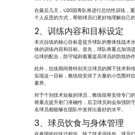
在最后几天，U20国青队将进行总结性训练，
个人反思的方式，帮助球员们更好地理解自己
2、训练内容和目标设定
本次拉练的核心目标是提升球队的整体技战术
体的训练内容和目标。首先，球队将重点加强
位球的配合，防守端则着重提高球员的防线协
此外，拉练期间将特别关注球员的脚下技术和
实现这一目标，教练组安排了大量的小范围对
素养。
对于个别技术短板的球员，教练组将安排专门
将重点提升射门准确性，后卫球员则会加强防
名球员都能够在团队中发挥出最好的水平。
3、球员饮食与身体管理
在泰国的拉练过程中，除了技术训练外，球员