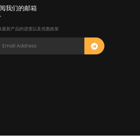
阅我们的邮箱
取最新产品的进度以及优惠政策