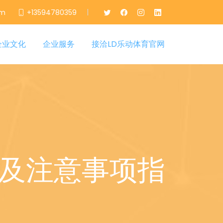
|
om
+13594780359
企业文化
企业服务
接洽LD乐动体育官网
排及注意事项指