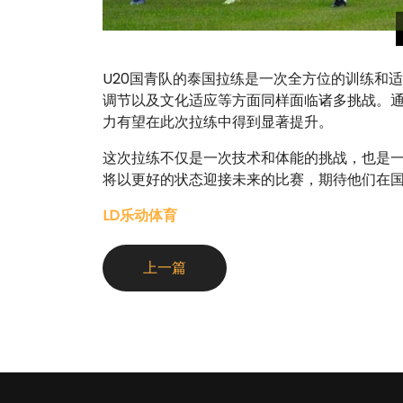
U20国青队的泰国拉练是一次全方位的训练和
调节以及文化适应等方面同样面临诸多挑战。
力有望在此次拉练中得到显著提升。
这次拉练不仅是一次技术和体能的挑战，也是一
将以更好的状态迎接未来的比赛，期待他们在
LD乐动体育
上一篇