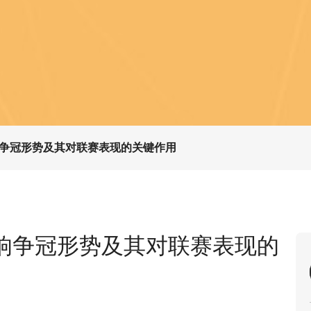
争冠形势及其对联赛表现的关键作用
响争冠形势及其对联赛表现的