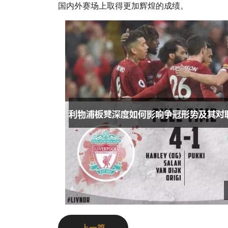
国内外赛场上取得更加辉煌的成绩。
上一篇