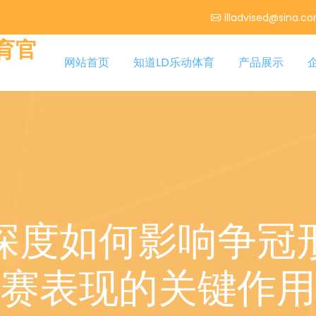
illadvised@sina.c
体育官
网站首页
知道LD乐动体育
产品展示
深度如何影响争冠
赛表现的关键作用