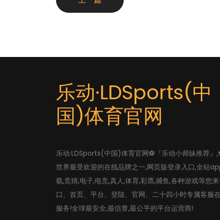
乐动·LDSports(中
国)体育官网
乐动·LDSports(中国)体育官网⚽️『乐动小师妹推荐』,
世界最受欢迎的在线品牌之一,网页版登录入口,全站ap
载,竞猜,电子,电竞,真人,体育,彩票,捕鱼,各种游戏等您来
口、首页、平台、登陆、官网、二十四小时专属客服
服务!全球最安全,最信誉,最公平的平台运营商!