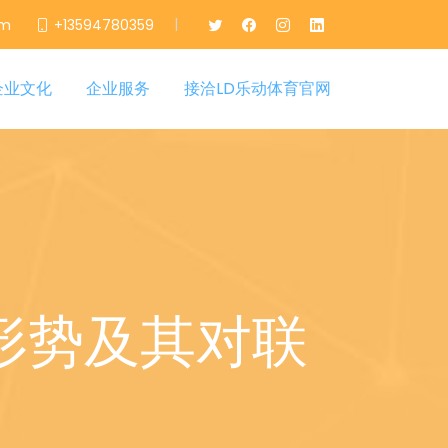
|
om
+13594780359
企业文化
企业服务
接洽LD乐动体育官网
形势及其对联