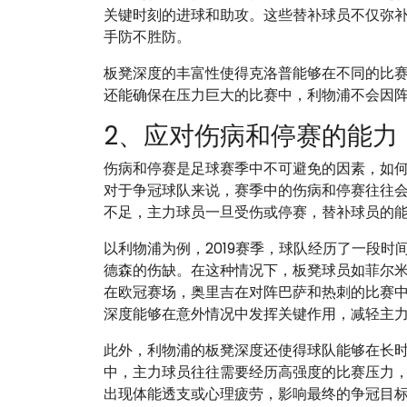
关键时刻的进球和助攻。这些替补球员不仅弥
手防不胜防。
板凳深度的丰富性使得克洛普能够在不同的比
还能确保在压力巨大的比赛中，利物浦不会因
2、应对伤病和停赛的能力
伤病和停赛是足球赛季中不可避免的因素，如
对于争冠球队来说，赛季中的伤病和停赛往往
不足，主力球员一旦受伤或停赛，替补球员的
以利物浦为例，2019赛季，球队经历了一段
德森的伤缺。在这种情况下，板凳球员如菲尔
在欧冠赛场，奥里吉在对阵巴萨和热刺的比赛
深度能够在意外情况中发挥关键作用，减轻主
此外，利物浦的板凳深度还使得球队能够在长时
中，主力球员往往需要经历高强度的比赛压力
出现体能透支或心理疲劳，影响最终的争冠目