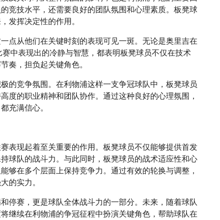
员的竞技水平，还需要良好的团队氛围和心理素质。板凳球
来，发挥决定性的作用。
这一点从他们在关键时刻的表现可见一斑。无论是奥里吉在
比赛中表现出的冷静与智慧，都表明板凳球员不仅在技术
赛节奏，担负起关键角色。
积极的竞争氛围。在利物浦这样一支争冠球队中，板凳球员
持高度的职业精神和团队协作。通过这种良好的心理氛围，
中都充满信心。
联赛表现起着至关重要的作用。板凳球员不仅能够提供首发
保持球队的战斗力。与此同时，板凳球员的战术适应性和心
队能够在多个层面上保持竞争力。通过有效的轮换与调整，
强大的实力。
病和停赛，更是球队全体战斗力的一部分。未来，随着球队
度将继续在利物浦的争冠征程中扮演关键角色，帮助球队在