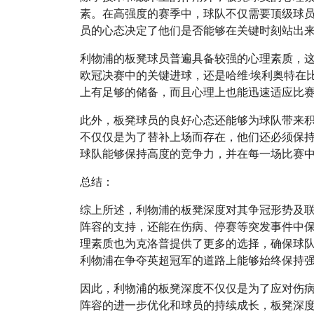
素。在高强度的赛季中，球队不仅需要顶级球
员的心态决定了他们是否能够在关键时刻站出
利物浦的板凳球员普遍具备较强的心理素质，
欧冠决赛中的关键进球，还是哈维·埃利奥特在
上有足够的储备，而且心理上也能迅速适应比
此外，板凳球员的良好心态还能够为球队带来
不仅仅是为了替补上场而存在，他们还必须保
球队能够保持高度的竞争力，并在每一场比赛
总结：
综上所述，利物浦的板凳深度对其争冠形势及
阵容的支持，还能在伤病、停赛等突发事件中
理素质也为克洛普提供了更多的选择，确保球
利物浦在争夺英超冠军的道路上能够始终保持
因此，利物浦的板凳深度不仅仅是为了应对伤
阵容的进一步优化和球员的持续成长，板凳深