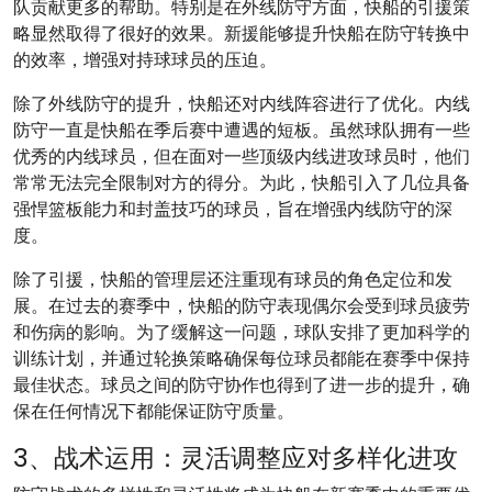
队贡献更多的帮助。特别是在外线防守方面，快船的引援策
略显然取得了很好的效果。新援能够提升快船在防守转换中
的效率，增强对持球球员的压迫。
除了外线防守的提升，快船还对内线阵容进行了优化。内线
防守一直是快船在季后赛中遭遇的短板。虽然球队拥有一些
优秀的内线球员，但在面对一些顶级内线进攻球员时，他们
常常无法完全限制对方的得分。为此，快船引入了几位具备
强悍篮板能力和封盖技巧的球员，旨在增强内线防守的深
度。
除了引援，快船的管理层还注重现有球员的角色定位和发
展。在过去的赛季中，快船的防守表现偶尔会受到球员疲劳
和伤病的影响。为了缓解这一问题，球队安排了更加科学的
训练计划，并通过轮换策略确保每位球员都能在赛季中保持
最佳状态。球员之间的防守协作也得到了进一步的提升，确
保在任何情况下都能保证防守质量。
3、战术运用：灵活调整应对多样化进攻