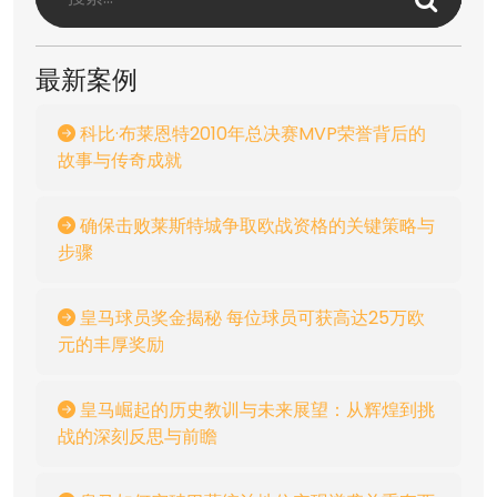
最新案例
科比·布莱恩特2010年总决赛MVP荣誉背后的
故事与传奇成就
确保击败莱斯特城争取欧战资格的关键策略与
步骤
皇马球员奖金揭秘 每位球员可获高达25万欧
元的丰厚奖励
皇马崛起的历史教训与未来展望：从辉煌到挑
战的深刻反思与前瞻