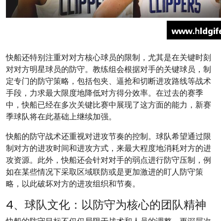
快船还特别注重对对方核心球员的限制，尤其是在关键时刻
对对方明星球员的防守。教练组会根据对手的关键球员，制
定专门的防守策略，包括包夹、逼抢和切断进攻路线等战术
手段，力求最大限度地降低对方得分效率。在过去的赛季
中，快船已经在多次关键比赛中展现了这方面的能力，新赛
季球队将在此基础上继续加强。
快船的防守战术还重视对进攻节奏的控制。球队希望通过限
制对方的进攻时间和进攻方式，来最大程度地消耗对方的进
攻资源。此外，快船还会针对对手的弱点进行防守压制，例
如在某些情况下采取区域联防或是更加激进的盯人防守策
略，以此破坏对方的进攻组织和节奏。
4、球队文化：以防守为核心的团队精神