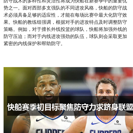
防守战术的多样性和灵活性将成为快船在新赛季中的重要优
势之一。面对西部多支强队的不同进攻风格，快船的防守战
术必须具备足够的适应性，才能在每场比赛中最大化防守效
果。快船的教练组强调，根据对手的进攻特点及时调整防守
策略。例如，对于擅长外线投篮的球队，快船将加强外线的
防守压迫；而对于内线进攻强劲的队伍，球队则会采取更加
紧密的内线保护和帮助防守。