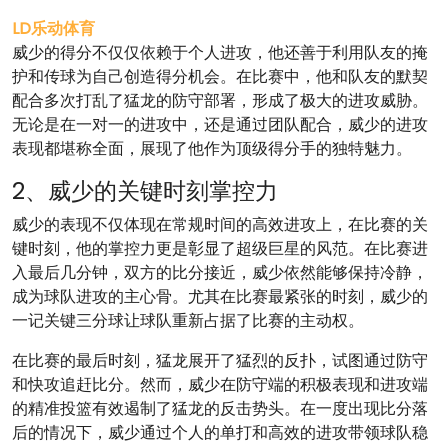
LD乐动体育
威少的得分不仅仅依赖于个人进攻，他还善于利用队友的掩
护和传球为自己创造得分机会。在比赛中，他和队友的默契
配合多次打乱了猛龙的防守部署，形成了极大的进攻威胁。
无论是在一对一的进攻中，还是通过团队配合，威少的进攻
表现都堪称全面，展现了他作为顶级得分手的独特魅力。
2、威少的关键时刻掌控力
威少的表现不仅体现在常规时间的高效进攻上，在比赛的关
键时刻，他的掌控力更是彰显了超级巨星的风范。在比赛进
入最后几分钟，双方的比分接近，威少依然能够保持冷静，
成为球队进攻的主心骨。尤其在比赛最紧张的时刻，威少的
一记关键三分球让球队重新占据了比赛的主动权。
在比赛的最后时刻，猛龙展开了猛烈的反扑，试图通过防守
和快攻追赶比分。然而，威少在防守端的积极表现和进攻端
的精准投篮有效遏制了猛龙的反击势头。在一度出现比分落
后的情况下，威少通过个人的单打和高效的进攻带领球队稳