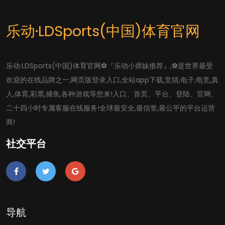
乐动·LDSports(中国)体育官网
乐动·LDSports(中国)体育官网⚽️『乐动小师妹推荐』,⚽️是世界最受
欢迎的在线品牌之一,网页版登录入口,全站app下载,竞猜,电子,电竞,真
人,体育,彩票,捕鱼,各种游戏等您来!入口、首页、平台、登陆、官网、
二十四小时专属客服在线服务!全球最安全,最信誉,最公平的平台运营
商!
社交平台
导航