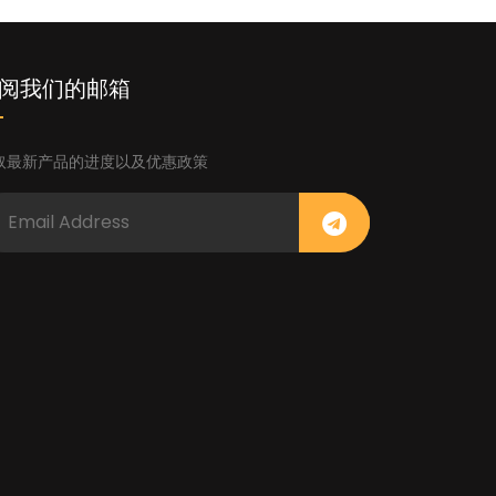
阅我们的邮箱
取最新产品的进度以及优惠政策