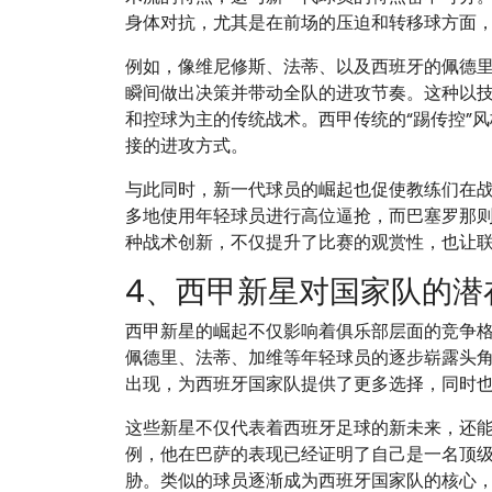
身体对抗，尤其是在前场的压迫和转移球方面
例如，像维尼修斯、法蒂、以及西班牙的佩德
瞬间做出决策并带动全队的进攻节奏。这种以
和控球为主的传统战术。西甲传统的“踢传控”
接的进攻方式。
与此同时，新一代球员的崛起也促使教练们在
多地使用年轻球员进行高位逼抢，而巴塞罗那
种战术创新，不仅提升了比赛的观赏性，也让
4、西甲新星对国家队的潜
西甲新星的崛起不仅影响着俱乐部层面的竞争
佩德里、法蒂、加维等年轻球员的逐步崭露头
出现，为西班牙国家队提供了更多选择，同时
这些新星不仅代表着西班牙足球的新未来，还
例，他在巴萨的表现已经证明了自己是一名顶
胁。类似的球员逐渐成为西班牙国家队的核心