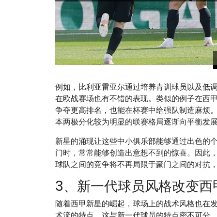
例如，比利亚雷亚尔通过培养青训球员以及低
在欧战赛场也有不错的表现。类似的例子在西
争夺更高排名，也能在杯赛中给强队制造麻烦
本两极分化较为明显的联赛格局逐渐向平衡发
新星的涌现让这些中小俱乐部能够通过出色的
门时，常常能够创造出意想不到的惊喜。因此
球队之间的竞争将不再局限于豪门之间的对抗
3、新一代球员风格改变西
随着西甲新星的崛起，球场上的战术风格也在
术流的特点，这与新一代球员的特点密不可分