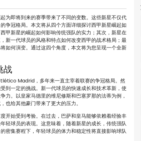
崛起为即将到来的赛季带来了不同的变数。这些新星不仅代
甲的争冠格局。本文将从四个方面详细探讨西甲新星崛起如
，西甲新星的崛起如何影响传统强队的实力；其次，新星在
三，新一代球员的风格和特点如何改变西甲的战术格局；最
局将如何演变。通过这四个角度，本文将为您呈现一个全新
挑战
ético Madrid，多年来一直主宰着联赛的争冠格局。然
能受到一定的挑战。新一代球员的快速成长和技术革新，使
竞争力。以皇家马德里的维尼修斯和巴塞罗那的法蒂为例，
式，也给其他豪门带来了更大的压力。
深度开始受到考验。在过去，巴萨和皇马能够依赖着经验丰
赖年轻球员的表现。这意味着，随着新星的成长，传统强队
中的密集赛程下，年轻球员的体力和稳定性将直接影响球队