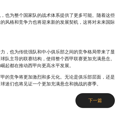
机，也为整个国家队的战术体系提供了更多可能。随着这些
球的风格和竞争力也将迎来新的发展契机，这将对未来国际
活力，也为传统强队和中小俱乐部之间的竞争格局带来了显
门球队主导的联赛结构，使得整个西甲联赛更加充满悬念。
的崛起都在推动西甲向更高水平发展。
西甲的竞争将更加激烈和多元化。无论是俱乐部层面，还是
。球迷们也将见证一个更加充满悬念和挑战的赛季。
下一篇