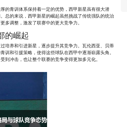
雄厚的青训体系保持着一定的优势，西甲新星虽有很大潜
间。总的来说，西甲新星的崛起虽然挑战了传统强队的统治
行更多调整，激发了联赛中的更大竞争力。
部的崛起
通过培养和引进新星，逐步提升其竞争力。瓦伦西亚、贝蒂
的青训和引援策略，使得这些球队在西甲中逐渐崭露头角。
力受到冲击，也让整个联赛的竞争变得更加多元化。