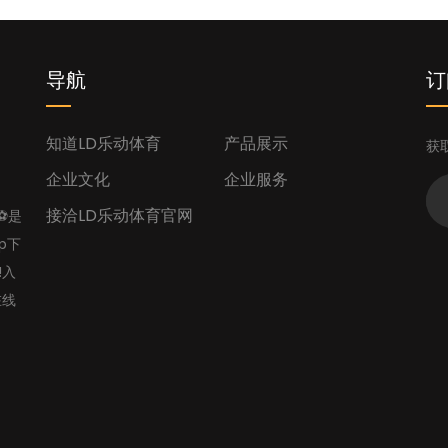
导航
订
知道LD乐动体育
产品展示
获
企业文化
企业服务
接洽LD乐动体育官网
⚽️是
p下
!入
在线