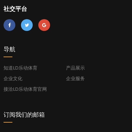
社交平台
导航
知道LD乐动体育
产品展示
企业文化
企业服务
接洽LD乐动体育官网
订阅我们的邮箱