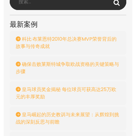
最新案例
科比·布莱恩特2010年总决赛MVP荣誉背后的
故事与传奇成就
确保击败莱斯特城争取欧战资格的关键策略与
步骤
皇马球员奖金揭秘 每位球员可获高达25万欧
元的丰厚奖励
皇马崛起的历史教训与未来展望：从辉煌到挑
战的深刻反思与前瞻