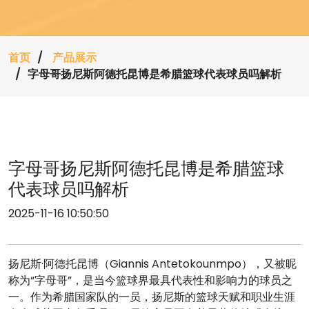
首页
产品展示
字母哥扬尼斯阿德托昆博是希腊篮球代表球员吗解析
字母哥扬尼斯阿德托昆博是希腊篮球
代表球员吗解析
2025-11-16 10:50:50
扬尼斯·阿德托昆博（Giannis Antetokounmpo），又被昵
称为“字母哥”，是当今篮球界最具代表性和影响力的球员之
一。作为希腊国家队的一员，扬尼斯的篮球天赋和职业生涯