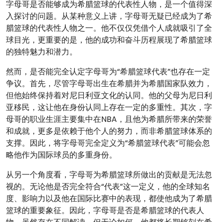
字母哥是否能够成为希腊篮球的代表性人物，是一个值得深
入探讨的问题。从某种意义上讲，字母哥无疑已经成为了希
腊篮球的代表性人物之一。他不仅仅凭借个人成就吸引了全
球目光，更重要的是，他的成功和奋斗历程展现了希腊篮球
的独特魅力和潜力。
然而，是否能完全认定字母哥为“希腊篮球代表”也存在一定
争议。首先，尽管字母哥出生在希腊并为希腊国家队效力，
但他始终保持着对尼日利亚文化的认同。他的父母为尼日利
亚移民，这让他在身份认同上存在一定的多重性。其次，字
母哥的职业生涯主要集中在NBA，且他为希腊所带来的荣誉
和成就，更多是依赖于他个人的努力，而非希腊篮球体系的
支撑。因此，将字母哥完全定义为“希腊篮球代表”可能会忽
略他作为国际球员的多重身份。
从另一个角度看，字母哥为希腊篮球所做出的贡献是无法忽
视的。无论他是否完全符合“代表”这一定义，他的全球知名
度、影响力以及他在国际比赛中的表现，都使他成为了希腊
篮球的重要象征。因此，字母哥是否是希腊篮球的代表人