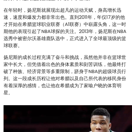
在年轻时，扬尼斯就展现出超凡的运动天赋，身高增长迅
速，速度和爆发力都非常出色。直到2011年，年仅17岁的他
才开始在希腊篮球职业联赛（A1联赛）中崭露头角，这一时
期他的表现引起了NBA球探的关注。2013年，扬尼斯在NBA
选秀中被密尔沃基雄鹿队选中，正式进入了全球最顶级的篮
球联赛。
扬尼斯的成长过程充满了奋斗和挑战，虽然他并非在篮球世
家中长大，但凭借着出色的身体素质和刻苦训练，他最终打
破了种族、经济背景等多重限制，跻身于NBA的超级球员行
列。这一段成长历程让他对希腊以及自己所代表的移民身份
有着深厚的感情，也让他在希腊成为了家喻户晓的体育明
星。