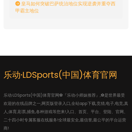
皇马如何突破巴萨统治地位实现逆袭并重夺西
甲霸主地位
乐动·LDSports(中国)体育官网
乐动·LDSports(中国)体育官网⚽️『乐动小师妹推荐』,⚽️是世界最受
欢迎的在线品牌之一,网页版登录入口,全站app下载,竞猜,电子,电竞,真
人,体育,彩票,捕鱼,各种游戏等您来!入口、首页、平台、登陆、官网、
二十四小时专属客服在线服务!全球最安全,最信誉,最公平的平台运营
商!