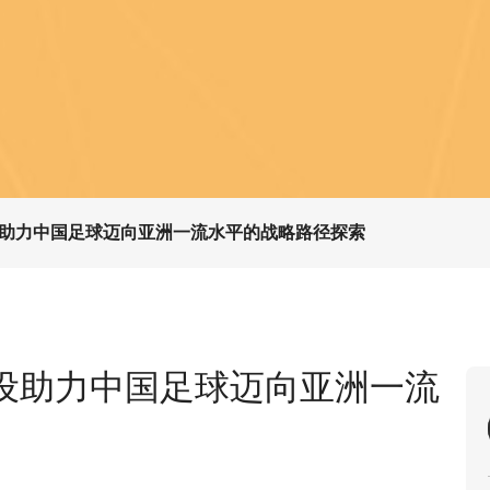
助力中国足球迈向亚洲一流水平的战略路径探索
设助力中国足球迈向亚洲一流