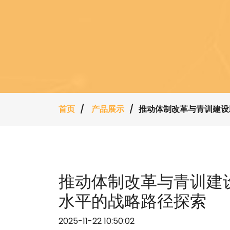
首页
产品展示
推动体制改革与青训建设
推动体制改革与青训建
水平的战略路径探索
2025-11-22 10:50:02