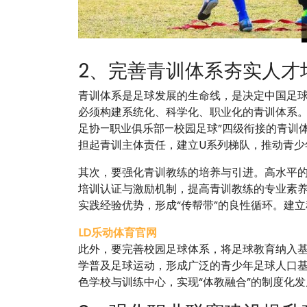
2、完善青训体系夯实人才
青训体系是足球发展的生命线，是决定中国足
必须构建系统化、科学化、职业化的青训体系。
足协—职业俱乐部—校园足球”四级衔接的青训
担起青训主体责任，建立U系列梯队，推动青少
其次，要强化青训教练的培养与引进。高水平
培训认证与激励机制，提高青训教练的专业素
实践经验优势，形成“传帮带”的良性循环。建
LD乐动体育官网
此外，要完善校园足球体系，将足球教育纳入
学普及足球运动，形成广泛的青少年足球人口
色学校与训练中心，实现“体教融合”的制度化