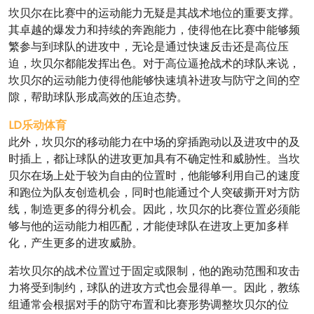
坎贝尔在比赛中的运动能力无疑是其战术地位的重要支撑。
其卓越的爆发力和持续的奔跑能力，使得他在比赛中能够频
繁参与到球队的进攻中，无论是通过快速反击还是高位压
迫，坎贝尔都能发挥出色。对于高位逼抢战术的球队来说，
坎贝尔的运动能力使得他能够快速填补进攻与防守之间的空
隙，帮助球队形成高效的压迫态势。
LD乐动体育
此外，坎贝尔的移动能力在中场的穿插跑动以及进攻中的及
时插上，都让球队的进攻更加具有不确定性和威胁性。当坎
贝尔在场上处于较为自由的位置时，他能够利用自己的速度
和跑位为队友创造机会，同时也能通过个人突破撕开对方防
线，制造更多的得分机会。因此，坎贝尔的比赛位置必须能
够与他的运动能力相匹配，才能使球队在进攻上更加多样
化，产生更多的进攻威胁。
若坎贝尔的战术位置过于固定或限制，他的跑动范围和攻击
力将受到制约，球队的进攻方式也会显得单一。因此，教练
组通常会根据对手的防守布置和比赛形势调整坎贝尔的位