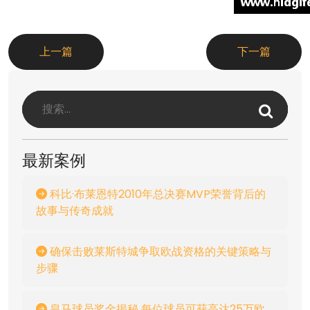
上一篇
下一篇
最新案例
科比·布莱恩特2010年总决赛MVP荣誉背后的
故事与传奇成就
确保击败莱斯特城争取欧战资格的关键策略与
步骤
皇马球员奖金揭秘 每位球员可获高达25万欧