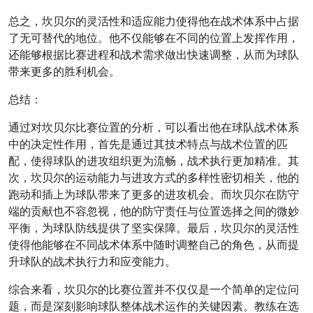
总之，坎贝尔的灵活性和适应能力使得他在战术体系中占据
了无可替代的地位。他不仅能够在不同的位置上发挥作用，
还能够根据比赛进程和战术需求做出快速调整，从而为球队
带来更多的胜利机会。
总结：
通过对坎贝尔比赛位置的分析，可以看出他在球队战术体系
中的决定性作用，首先是通过其技术特点与战术位置的匹
配，使得球队的进攻组织更为流畅，战术执行更加精准。其
次，坎贝尔的运动能力与进攻方式的多样性密切相关，他的
跑动和插上为球队带来了更多的进攻机会。而坎贝尔在防守
端的贡献也不容忽视，他的防守责任与位置选择之间的微妙
平衡，为球队防线提供了坚实保障。最后，坎贝尔的灵活性
使得他能够在不同战术体系中随时调整自己的角色，从而提
升球队的战术执行力和应变能力。
综合来看，坎贝尔的比赛位置并不仅仅是一个简单的定位问
题，而是深刻影响球队整体战术运作的关键因素。教练在选