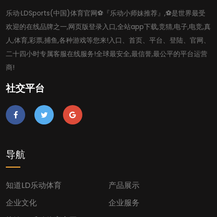
乐动·LDSports(中国)体育官网⚽️『乐动小师妹推荐』,⚽️是世界最受
欢迎的在线品牌之一,网页版登录入口,全站app下载,竞猜,电子,电竞,真
人,体育,彩票,捕鱼,各种游戏等您来!入口、首页、平台、登陆、官网、
二十四小时专属客服在线服务!全球最安全,最信誉,最公平的平台运营
商!
社交平台
导航
知道LD乐动体育
产品展示
企业文化
企业服务