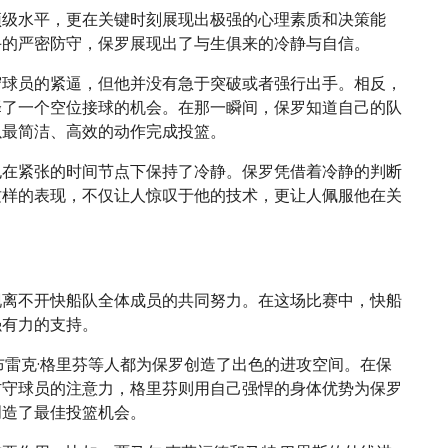
顶级水平，更在关键时刻展现出极强的心理素质和决策能
手的严密防守，保罗展现出了与生俱来的冷静与自信。
守球员的紧逼，但他并没有急于突破或者强行出手。相反，
择了一个空位接球的机会。在那一瞬间，保罗知道自己的队
以最简洁、高效的动作完成投篮。
也在紧张的时间节点下保持了冷静。保罗凭借着冷静的判断
这样的表现，不仅让人惊叹于他的技术，更让人佩服他在关
现离不开快船队全体成员的共同努力。在这场比赛中，快船
强有力的支持。
布雷克·格里芬等人都为保罗创造了出色的进攻空间。在保
防守球员的注意力，格里芬则用自己强悍的身体优势为保罗
创造了最佳投篮机会。