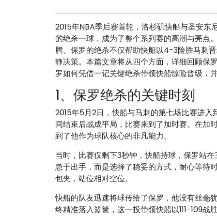
2015年NBA季后赛首轮，洛杉矶快船与圣安
的绝杀一球，成为了整个系列赛的高潮与亮点
腾。保罗的绝杀不仅帮助快船以4-3险胜马刺
静决策。本篇文章将从四个方面，详细回顾保
罗如何凭借一记关键绝杀带领快船惊险晋级，
1、保罗绝杀的关键时刻
2015年5月2日，快船与马刺的第七场比赛进
间结束后战成平局，比赛来到了加时赛。在加
到了他作为球队核心的非凡能力。
当时，比赛仅剩下3秒钟，快船持球，保罗站在
急于出手，而是选择了稳妥的方式，耐心等待
包夹，站位相对空位。
快船的队友迅速将球传给了保罗，他没有丝毫
终精准落入篮筐，这一投带领快船以111-10