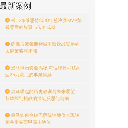
最新案例
科比·布莱恩特2010年总决赛MVP荣
誉背后的故事与传奇成就
确保击败莱斯特城争取欧战资格的
关键策略与步骤
皇马球员奖金揭秘 每位球员可获高
达25万欧元的丰厚奖励
皇马崛起的历史教训与未来展望：
从辉煌到挑战的深刻反思与前瞻
皇马如何突破巴萨统治地位实现逆
袭并重夺西甲霸主地位