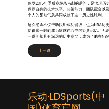
保罗2015年季后赛绝杀马刺的瞬间，是篮球
保罗自身的技术水平、决策能力、团队配合以
个人的领袖气质共同成就了这一历史性胜利。
这次绝杀不仅帮助快船成功晋级，也为NBA历
使得这一时刻成为篮球迷心中的经典记忆。无
一瞬间都具有深远的历史意义，成为了他在NB
上一篇
乐动·LDSports(中
国)体育官网