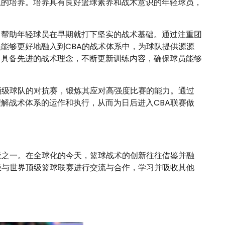
上的培养。培养具有良好篮球素养和战术意识的年轻球员，
，帮助年轻球员在早期就打下坚实的战术基础。通过注重团
能够更好地融入到CBA的战术体系中，为球队提供源源
当具备先进的战术理念，不断更新训练内容，确保球员能够
顶级球队的对抗赛，锻炼其应对高强度比赛的能力。通过
解战术体系的运作和执行，从而为日后进入CBA联赛做
径之一。在全球化的今天，篮球战术的创新往往借鉴并融
极与世界顶级篮球联赛进行交流与合作，学习并吸收其他