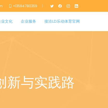
|
om
+13594780359
企业文化
企业服务
接洽LD乐动体育官网
创新与实践路