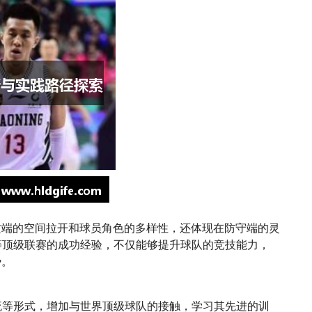
攻端的空间拉开和球员角色的多样性，还体现在防守端的灵
A等顶级联赛的成功经验，不仅能够提升球队的竞技能力，
势。
流等形式，增加与世界顶级球队的接触，学习其先进的训