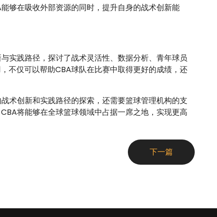
A能够在吸收外部资源的同时，提升自身的战术创新能
新与实践路径，探讨了战术灵活性、数据分析、青年球员
，不仅可以帮助CBA球队在比赛中取得更好的成绩，还
的战术创新和实践路径的探索，还需要篮球管理机构的支
CBA将能够在全球篮球领域中占据一席之地，实现更高
下一篇