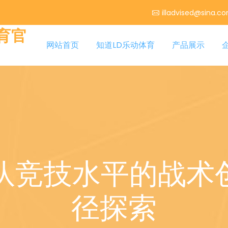
illadvised@sina.c
体育官
网站首页
知道LD乐动体育
产品展示
球队竞技水平的战术
径探索