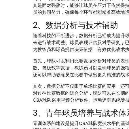
其是面对强敌时，能够让球员在压力下依然保
员的共同努力，确保每个环节都能精准高效地
2、数据分析与技术辅助
随着科技的不断进步，数据分析已经成为提升球
来进行战术调整、球员表现评估及对手研究，
为教练员和球员提供决策依据，有效优化战术
首先，球队可以利用比赛数据分析对球员的表
数、篮板数等数据，教练员可以发现球员的强
还可以帮助教练员在比赛中做出更为精准的战
其次，数据分析不仅限于单场比赛的应用，还
对过往比赛数据的综合分析，球队可以在长期
CBA球队采用视频分析软件、运动追踪系统等
3、青年球员培养与战术体
青训体系的建设是提升CBA球队竞技水平的基