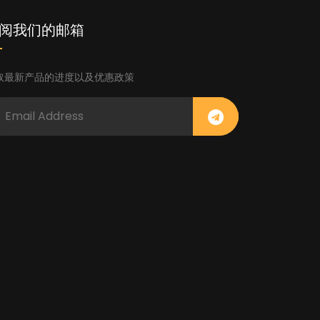
阅我们的邮箱
取最新产品的进度以及优惠政策