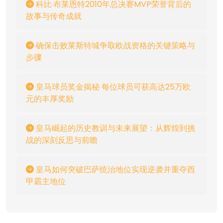
科比·布莱恩特2010年总决赛MVP荣誉背后的
故事与传奇成就
确保击败莱斯特城争取欧战资格的关键策略与
步骤
皇马球员奖金揭秘 每位球员可获高达25万欧
元的丰厚奖励
皇马崛起的历史教训与未来展望：从辉煌到挑
战的深刻反思与前瞻
皇马如何突破巴萨统治地位实现逆袭并重夺西
甲霸主地位