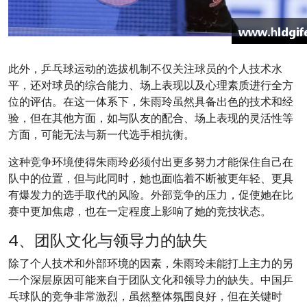
此外，乒乓球运动的选拔机制不仅关注球员的个人技术水
平，还对球员的综合能力、场上表现以及心理素质进行全方
位的评估。在这一体系下，朱雨玲虽然具备出色的技术和经
验，但在其他方面，如与队友的配合、场上表现的灵活性等
方面，可能无法与新一代选手相抗衡。
这种竞争环境使得朱雨玲必须付出更多努力才能保住自己在
队中的位置，但与此同时，她也面临着不断被更年轻、更具
有爆发力的选手取代的风险。外部竞争的压力，促使她在比
赛中更加焦虑，也在一定程度上影响了她的竞技状态。
4、团队文化与领导力的缺失
除了个人技术和外部环境的因素，朱雨玲未能打上主力的另
一个深层原因可能来自于团队文化和领导力的缺失。中国乒
乓球队的竞争非常激烈，虽然整体氛围良好，但在关键时