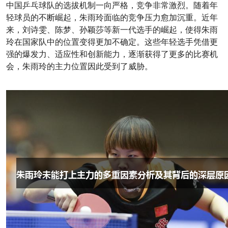
中国乒乓球队的选拔机制一向严格，竞争非常激烈。随着年
轻球员的不断崛起，朱雨玲面临的竞争压力愈加沉重。近年
来，刘诗雯、陈梦、孙颖莎等新一代选手的崛起，使得朱雨
玲在国家队中的位置变得更加不确定。这些年轻选手凭借更
强的爆发力、适应性和创新能力，逐渐获得了更多的比赛机
会，朱雨玲的主力位置因此受到了威胁。