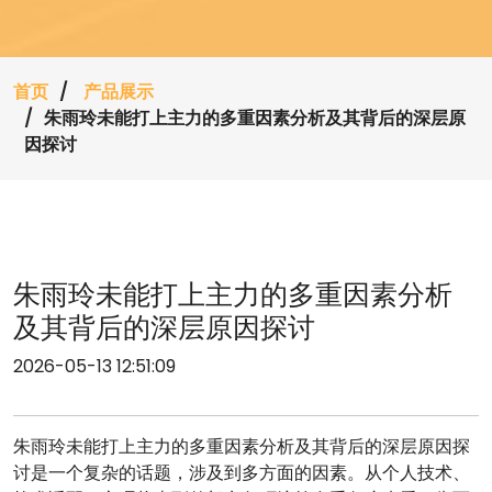
首页
产品展示
朱雨玲未能打上主力的多重因素分析及其背后的深层原
因探讨
朱雨玲未能打上主力的多重因素分析
及其背后的深层原因探讨
2026-05-13 12:51:09
朱雨玲未能打上主力的多重因素分析及其背后的深层原因探
讨是一个复杂的话题，涉及到多方面的因素。从个人技术、