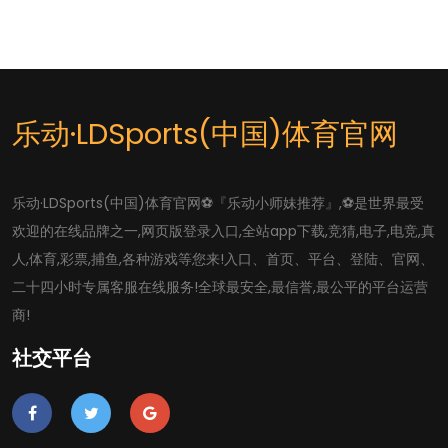
乐动·LDSports(中国)体育官网
乐动·LDSports(中国)体育官网⚽️『乐动小师妹推荐』,⚽️是世界最受
欢迎的在线品牌之一,网页版登录入口,全站app下载,竞猜,电子,电竞,真
人,体育,彩票,捕鱼,各种游戏等您来!入口、首页、平台、登陆、官网、
二十四小时专属客服在线服务!全球最安全,最信誉,最公平的平台运营
商!
社交平台