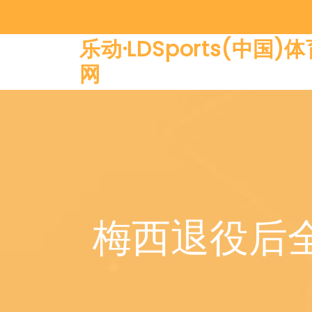
乐动·LDSports(中国)
网
梅西退役后