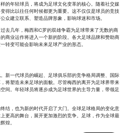
这样的年轻球员，将成为足球文化变革的核心。随着社交媒
力变得比以往任何时候都更为重要。这不仅仅是球员的竞技
与公众建立联系、塑造品牌形象，影响球迷和市场。
。过去几年，梅西和C罗的双雄争霸为足球带来了无数的商
事的商业运作将进入一个新的阶段。各大足球品牌和赞助商
这一转变可能会影响未来足球产业的形态。
化。新一代球员的崛起、足球俱乐部的竞争格局调整、国际
革，将塑造未来足球的面貌。尽管梅西的离开为足球界带来
的空间。年轻球员将逐步成为足球世界的主导力量，带领足
的终结，也为新的时代开启了大门。全球足球格局的变化意
站上更高的舞台，展开更加激烈的竞争。足球，作为全球最
的辉煌。