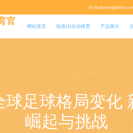
illadvised@sina.c
体育官
网站首页
知道LD乐动体育
产品展示
全球足球格局变化 
崛起与挑战