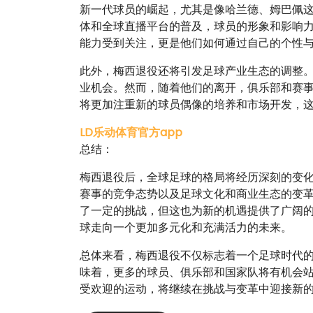
新一代球员的崛起，尤其是像哈兰德、姆巴佩
体和全球直播平台的普及，球员的形象和影响
能力受到关注，更是他们如何通过自己的个性
此外，梅西退役还将引发足球产业生态的调整
业机会。然而，随着他们的离开，俱乐部和赛
将更加注重新的球员偶像的培养和市场开发，
LD乐动体育官方app
总结：
梅西退役后，全球足球的格局将经历深刻的变
赛事的竞争态势以及足球文化和商业生态的变
了一定的挑战，但这也为新的机遇提供了广阔
球走向一个更加多元化和充满活力的未来。
总体来看，梅西退役不仅标志着一个足球时代
味着，更多的球员、俱乐部和国家队将有机会
受欢迎的运动，将继续在挑战与变革中迎接新