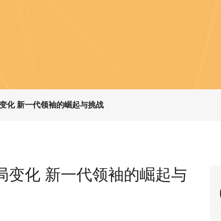
变化 新一代领袖的崛起与挑战
局变化 新一代领袖的崛起与