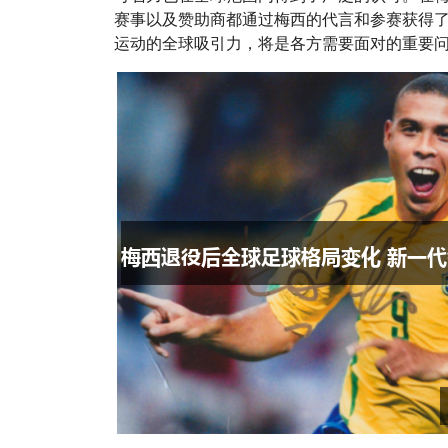
赛事以及赞助商都通过梅西的代言和参赛获得
运动的全球吸引力，将是各方需要面对的重要