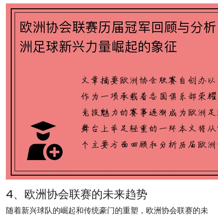
4、欧洲协会联赛的未来趋势
随着新兴球队的崛起和传统豪门的重塑，欧洲协会联赛的未