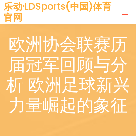
乐动·LDSports(中国)体育
官网
欧洲协会联赛历
届冠军回顾与分
析 欧洲足球新兴
力量崛起的象征