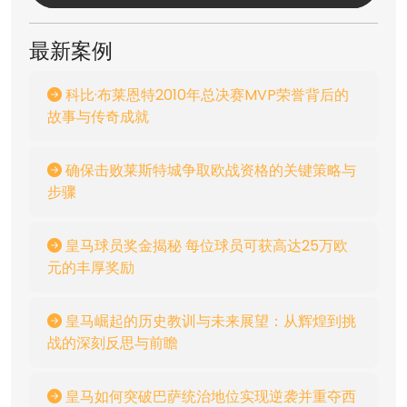
最新案例
科比·布莱恩特2010年总决赛MVP荣誉背后的
故事与传奇成就
确保击败莱斯特城争取欧战资格的关键策略与
步骤
皇马球员奖金揭秘 每位球员可获高达25万欧
元的丰厚奖励
皇马崛起的历史教训与未来展望：从辉煌到挑
战的深刻反思与前瞻
皇马如何突破巴萨统治地位实现逆袭并重夺西