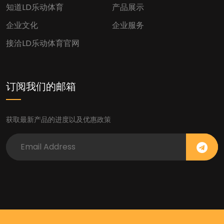
知道LD乐动体育
产品展示
企业文化
企业服务
接洽LD乐动体育官网
订阅我们的邮箱
获取最新产品的进度以及优惠政策