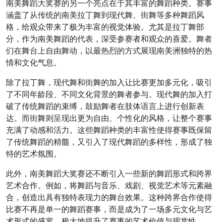
南美舞蹈大奖赛的另一个亮点在于其丰富的舞蹈种类。赛事
涵盖了从传统的南美拉丁舞到现代舞、街舞等多种舞蹈风
格，给观众带来了极为丰富的视觉体验。尤其是拉丁舞部
分，作为南美舞蹈的代表，深受参赛者和观众的喜爱。舞者
们在舞台上自由舞动，以最热烈的方式展现南美洲独特的热
情和文化气息。
除了拉丁舞，现代舞和街舞的加入让比赛更加多元化，吸引
了不同年龄段、不同文化背景的舞者参与。现代舞的加入打
破了传统舞蹈的束缚，鼓励舞者在肢体语言上进行创新表
达。而街舞则呈现出更为自由、个性化的风格，让整个赛事
充满了动感和活力。这些舞蹈种类的丰富性使得赛事既保留
了传统舞蹈的精髓，又引入了现代舞蹈的多样性，形成了独
特的艺术氛围。
此外，南美舞蹈大奖赛还不断引入一些新的舞蹈形式和跨界
艺术合作。例如，将舞蹈与音乐、戏剧、视觉艺术等元素融
合，创造出具有独特表现力的舞台效果。这种跨界合作使得
比赛不再是单一的舞蹈赛事，而是成为了一场多元文化与艺
术形式的盛宴，极大地提升了赛事的艺术价值与观赏性。