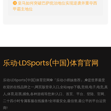
皇马如何突破巴萨统治地位实现逆袭并重夺西
甲霸主地位
乐动·LDSports(中国)体育官网
乐动·LDSports(中国)体育官网⚽️『乐动小师妹推荐』,⚽️是世界最受
欢迎的在线品牌之一,网页版登录入口,全站app下载,竞猜,电子,电竞,真
人,体育,彩票,捕鱼,各种游戏等您来!入口、首页、平台、登陆、官网、
二十四小时专属客服在线服务!全球最安全,最信誉,最公平的平台运营
商!