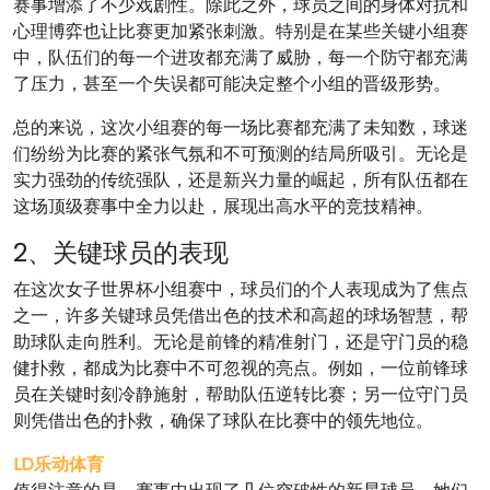
赛事增添了不少戏剧性。除此之外，球员之间的身体对抗和
心理博弈也让比赛更加紧张刺激。特别是在某些关键小组赛
中，队伍们的每一个进攻都充满了威胁，每一个防守都充满
了压力，甚至一个失误都可能决定整个小组的晋级形势。
总的来说，这次小组赛的每一场比赛都充满了未知数，球迷
们纷纷为比赛的紧张气氛和不可预测的结局所吸引。无论是
实力强劲的传统强队，还是新兴力量的崛起，所有队伍都在
这场顶级赛事中全力以赴，展现出高水平的竞技精神。
2、关键球员的表现
在这次女子世界杯小组赛中，球员们的个人表现成为了焦点
之一，许多关键球员凭借出色的技术和高超的球场智慧，帮
助球队走向胜利。无论是前锋的精准射门，还是守门员的稳
健扑救，都成为比赛中不可忽视的亮点。例如，一位前锋球
员在关键时刻冷静施射，帮助队伍逆转比赛；另一位守门员
则凭借出色的扑救，确保了球队在比赛中的领先地位。
LD乐动体育