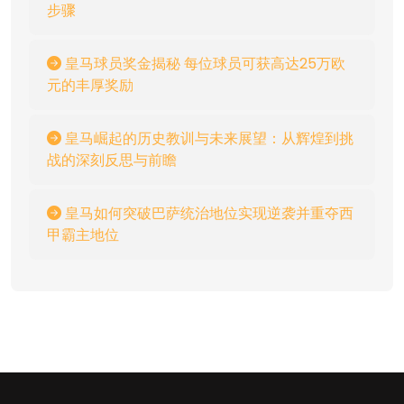
步骤
皇马球员奖金揭秘 每位球员可获高达25万欧
元的丰厚奖励
皇马崛起的历史教训与未来展望：从辉煌到挑
战的深刻反思与前瞻
皇马如何突破巴萨统治地位实现逆袭并重夺西
甲霸主地位