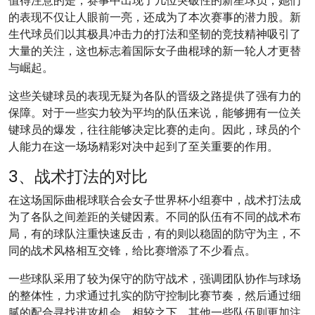
值得注意的是，赛事中出现了几位突破性的新星球员，她们
的表现不仅让人眼前一亮，还成为了本次赛事的潜力股。新
生代球员们以其极具冲击力的打法和坚韧的竞技精神吸引了
大量的关注，这也标志着国际女子曲棍球的新一轮人才更替
与崛起。
这些关键球员的表现无疑为各队的晋级之路提供了强有力的
保障。对于一些实力较为平均的队伍来说，能够拥有一位关
键球员的爆发，往往能够决定比赛的走向。因此，球员的个
人能力在这一场场精彩对决中起到了至关重要的作用。
3、战术打法的对比
在这场国际曲棍球联合会女子世界杯小组赛中，战术打法成
为了各队之间差距的关键因素。不同的队伍有不同的战术布
局，有的球队注重快速反击，有的则以稳固的防守为主，不
同的战术风格相互交锋，给比赛增添了不少看点。
一些球队采用了较为保守的防守战术，强调团队协作与球场
的整体性，力求通过扎实的防守控制比赛节奏，然后通过细
腻的配合寻找进攻机会。相较之下，其他一些队伍则更加注