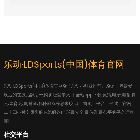
乐动·LDSports(中国)体育官网
乐动·LDSports(中国)体育官网⚽️『乐动小师妹推荐』,⚽️是世界最受
欢迎的在线品牌之一,网页版登录入口,全站app下载,竞猜,电子,电竞,真
人,体育,彩票,捕鱼,各种游戏等您来!入口、首页、平台、登陆、官网、
二十四小时专属客服在线服务!全球最安全,最信誉,最公平的平台运营
商!
社交平台