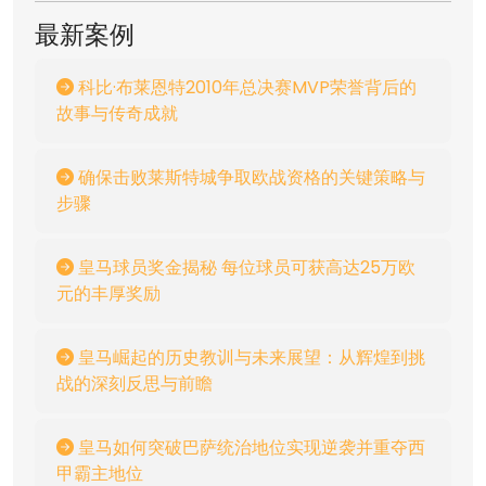
最新案例
科比·布莱恩特2010年总决赛MVP荣誉背后的
故事与传奇成就
确保击败莱斯特城争取欧战资格的关键策略与
步骤
皇马球员奖金揭秘 每位球员可获高达25万欧
元的丰厚奖励
皇马崛起的历史教训与未来展望：从辉煌到挑
战的深刻反思与前瞻
皇马如何突破巴萨统治地位实现逆袭并重夺西
甲霸主地位