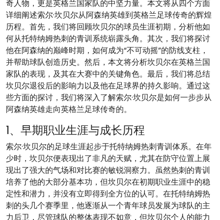
奇人物，更是英格兰国家队的中坚力量。本文将从四个方面
详细阐述索尔·坎贝尔从阿森纳英雄到英格兰足球传奇的辉煌
历程。首先，我们将回顾坎贝尔的球员生涯初期，分析他如
何从托特纳姆热刺的青训系统崭露头角。其次，我们将探讨
他在阿森纳的巅峰时期，如何成为“不可动摇”的防线支柱，
并帮助球队创造历史。然后，本文将分析坎贝尔在英格兰国
家队的表现，及其在大赛中的关键角色。最后，我们将总结
坎贝尔退役后的影响力以及他在足球界的持久影响。通过这
些方面的探讨，我们将深入了解索尔·坎贝尔是如何一步步从
阿森纳英雄走向英格兰足球传奇的。
1、早期职业生涯与成长历程
索尔·坎贝尔的足球生涯起步于托特纳姆热刺青训体系。在年
少时，坎贝尔便表现出了非凡的天赋，尤其在防守位置上展
现出了强大的气场和对比赛的敏锐洞察力。虽然热刺的青训
培养了他的大部分基本功，但坎贝尔在初期职业生涯中的稳
定性和潜力，并没有立即得到全方位的认可。在托特纳姆热
刺的头几个赛季里，他逐渐从一个青年球员发展为球队的主
力后卫，尽管球队的整体表现不如意，但坎贝尔个人的能力