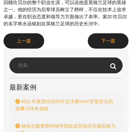
回顾坎贝尔的整个职业生涯，可以说他是英格兰足球的英雄
之一。他的经历为后辈球员树立了榜样，不仅在技术上追求
卓越，更在职业态度和领导力方面做出了表率。索尔·坎贝尔
的名字将永远铭刻在英格兰足球的历史长河中。
上一篇
下一篇
最新案例
科比·布莱恩特2010年总决赛MVP荣誉背后的
故事与传奇成就
确保击败莱斯特城争取欧战资格的关键策略与