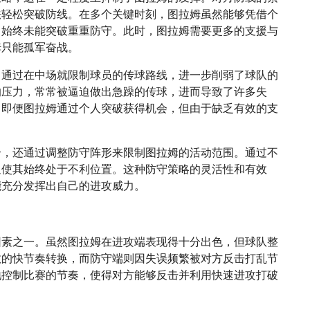
法轻松突破防线。在多个关键时刻，图拉姆虽然能够凭借个
，始终未能突破重重防守。此时，图拉姆需要更多的支援与
姆只能孤军奋战。
，通过在中场就限制球员的传球路线，进一步削弱了球队的
的压力，常常被逼迫做出急躁的传球，进而导致了许多失
。即便图拉姆通过个人突破获得机会，但由于缺乏有效的支
合，还通过调整防守阵形来限制图拉姆的活动范围。通过不
迫使其始终处于不利位置。这种防守策略的灵活性和有效
能充分发挥出自己的进攻威力。
因素之一。虽然图拉姆在进攻端表现得十分出色，但球队整
效的快节奏转换，而防守端则因失误频繁被对方反击打乱节
地控制比赛的节奏，使得对方能够反击并利用快速进攻打破