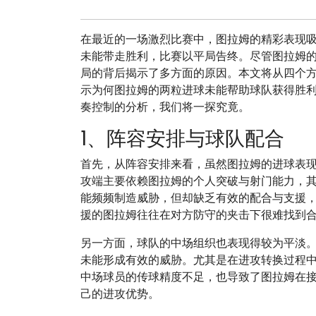
在最近的一场激烈比赛中，图拉姆的精彩表现
未能带走胜利，比赛以平局告终。尽管图拉姆
局的背后揭示了多方面的原因。本文将从四个
示为何图拉姆的两粒进球未能帮助球队获得胜
奏控制的分析，我们将一探究竟。
1、阵容安排与球队配合
首先，从阵容安排来看，虽然图拉姆的进球表
攻端主要依赖图拉姆的个人突破与射门能力，
能频频制造威胁，但却缺乏有效的配合与支援
援的图拉姆往往在对方防守的夹击下很难找到
另一方面，球队的中场组织也表现得较为平淡
未能形成有效的威胁。尤其是在进攻转换过程
中场球员的传球精度不足，也导致了图拉姆在
己的进攻优势。