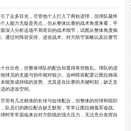
吸引了众多目光，尽管他个人打入了两粒进球，但球队最终
的个人能力无疑是亮点，但从整体比赛的战术角度来看，平
方面深入分析这场平局背后的战术细节，试图从整体角度揭
利。通过对阵容安排、进攻战术、对方防守策略以及比赛节
现十分出色，但整体球队的配合却显得有些散乱。球队的进
其他球员的支援与协作相对较少。这种阵容配置让图拉姆虽
，未能形成持续的攻势。尤其是在比赛的关键时刻，缺乏支
合适的进攻空间。
。尽管有几次精准的长传与短传配合，但整体的控球和组织
中，队员们的跑位配合缺乏默契，常常让图拉姆孤军奋战。
接球时常常面临来自对方防线的强大压力，无法充分发挥自