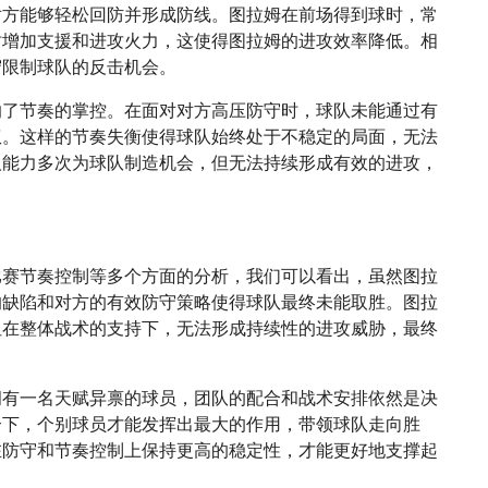
对方能够轻松回防并形成防线。图拉姆在前场得到球时，常
时增加支援和进攻火力，这使得图拉姆的进攻效率降低。相
守限制球队的反击机会。
响了节奏的掌控。在面对对方高压防守时，球队未能通过有
权。这样的节奏失衡使得球队始终处于不稳定的局面，无法
人能力多次为球队制造机会，但无法持续形成有效的进攻，
比赛节奏控制等多个方面的分析，我们可以看出，虽然图拉
的缺陷和对方的有效防守策略使得球队最终未能取胜。图拉
但在整体战术的支持下，无法形成持续性的进攻威胁，最终
拥有一名天赋异禀的球员，团队的配合和战术安排依然是决
合下，个别球员才能发挥出最大的作用，带领球队走向胜
在防守和节奏控制上保持更高的稳定性，才能更好地支撑起
。