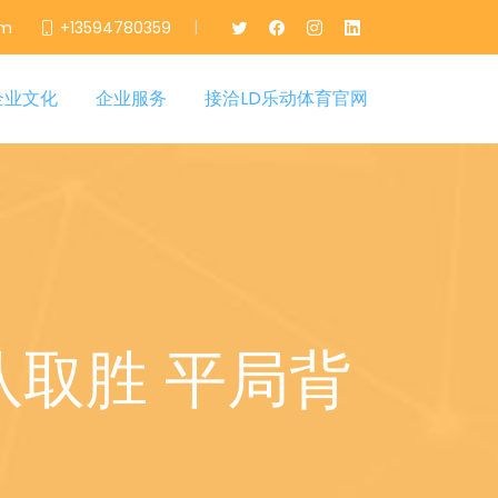
|
om
+13594780359
企业文化
企业服务
接洽LD乐动体育官网
取胜 平局背