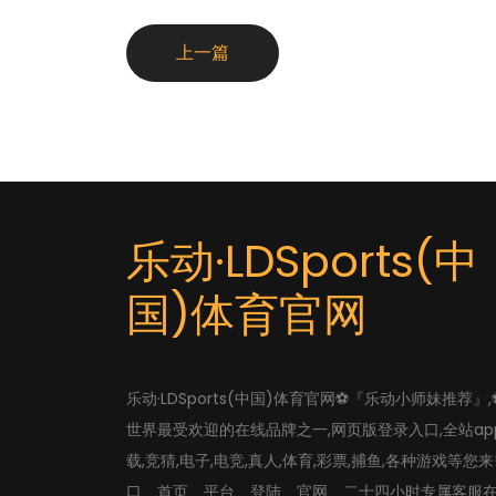
上一篇
乐动·LDSports(中
国)体育官网
乐动·LDSports(中国)体育官网⚽️『乐动小师妹推荐』,
世界最受欢迎的在线品牌之一,网页版登录入口,全站ap
载,竞猜,电子,电竞,真人,体育,彩票,捕鱼,各种游戏等您来
口、首页、平台、登陆、官网、二十四小时专属客服