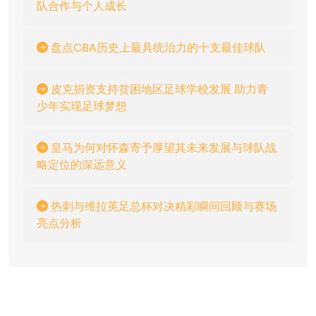
队合作与个人成长
盘点CBA历史上最具统治力的十支最佳球队
皮克捐资支持贫困地区足球学校发展 助力青
少年实现足球梦想
皇马为何对怀森寄予厚望其未来发展与球队战
略定位的深远意义
热刺与维拉英足总杯对决精彩瞬间回顾与赛场
亮点分析