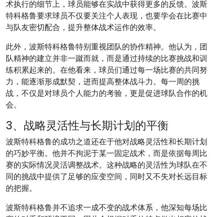
术执行的细节上，球员能够在实战中获得更多的反馈。波斯
特科格鲁要求球员不仅要关注个人表现，也要学会在比赛中
与队友密切配合，提升整体战术运作的效率。
此外，波斯特科格鲁特别重视团队的协作精神。他认为，团
队精神的建立并非一蹴而就，而是通过持续的比赛挑战和训
练积累起来的。在他看来，球员们通过每一场比赛的共同努
力，能逐渐形成默契，进而提高整体战斗力。每一周的挑
战，不仅是对球员个人能力的考验，更是促进球队合作的机
会。
3、战略灵活性与长期计划的平衡
波斯特科格鲁的成功之道还在于他对战略灵活性和长期计划
的巧妙平衡。他并不拘泥于某一固定战术，而是依据每周比
赛的实际情况灵活调整战术。这种战略的灵活性为球队在不
同的挑战中提供了足够的应变空间，同时又不失对长远目标
的把握。
波斯特科格鲁并不追求一成不变的战术体系，他深知每场比