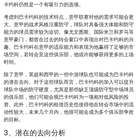
卡约科仍然是一个有吸引力的选项。
考虑到巴卡约科的技术特点，意甲联赛对他的需求可能会更
大。意甲的战术风格注重防守，球队对具备强大体能和防守
能力的球员需求较为迫切。像尤文图斯、国际米兰和罗马等
意甲豪门，都曾在过去的转会窗口中表现出对巴卡约科的兴
趣。巴卡约科在意甲的适应能力和表现为他赢得了足够的市
场空间，若转会至这些俱乐部，他或许能够获得更多的上场
时间。
除了意甲，英超和西甲的一些中游球队也可能成为巴卡约科
的潜在去向。对于这些球队而言，巴卡约科的加入可以提升
球队中场的防守硬度，尤其是那些缺乏顶级防守型中场球员
的俱乐部，他们可能会视巴卡约科为一项相对低风险的投
资。此外，巴卡约科的租借历史也使得他在转会市场中的流
动性较大，未来几个月内，他很可能会成为多个俱乐部争抢
的目标。
3、潜在的去向分析