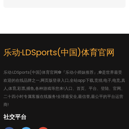
乐动·LDSports(中国)体育官网
乐动·LDSports(中国)体育官网⚽️『乐动小师妹推荐』,⚽️是世界最受
欢迎的在线品牌之一,网页版登录入口,全站app下载,竞猜,电子,电竞,真
人,体育,彩票,捕鱼,各种游戏等您来!入口、首页、平台、登陆、官网、
二十四小时专属客服在线服务!全球最安全,最信誉,最公平的平台运营
商!
社交平台