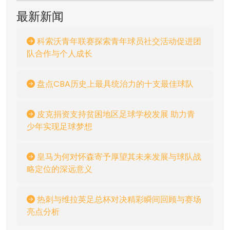
最新新闻
科索沃青年联赛探索青年球员社交活动促进团
队合作与个人成长
盘点CBA历史上最具统治力的十支最佳球队
皮克捐资支持贫困地区足球学校发展 助力青
少年实现足球梦想
皇马为何对怀森寄予厚望其未来发展与球队战
略定位的深远意义
热刺与维拉英足总杯对决精彩瞬间回顾与赛场
亮点分析