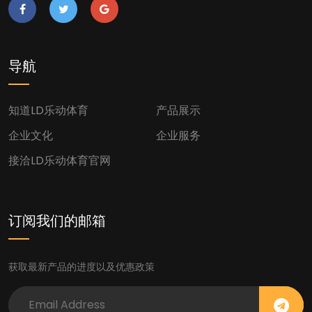
导航
知道LD乐动体育
产品展示
企业文化
企业服务
接洽LD乐动体育官网
订阅我们的邮箱
获取最新产品的进度以及优惠政策