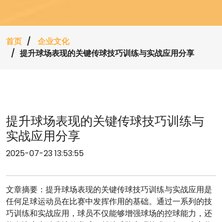
首页
企业文化
提升球场表现的关键传球技巧训练与实战应用分享
提升球场表现的关键传球技巧训练与
实战应用分享
2025-07-23 13:53:55
文章摘要：提升球场表现的关键传球技巧训练与实战应用是
任何足球运动员在比赛中发挥作用的基础。通过一系列的技
巧训练和实战应用，球员不仅能够增强球场的控球能力，还