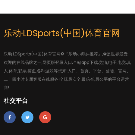
乐动·LDSports(中国)体育官网
乐动·LDSports(中国)体育官网⚽️『乐动小师妹推荐』,⚽️是世界最受
欢迎的在线品牌之一,网页版登录入口,全站app下载,竞猜,电子,电竞,真
人,体育,彩票,捕鱼,各种游戏等您来!入口、首页、平台、登陆、官网、
二十四小时专属客服在线服务!全球最安全,最信誉,最公平的平台运营
商!
社交平台