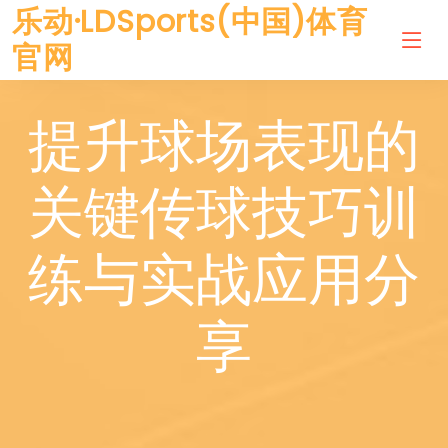
乐动·LDSports(中国)体育
官网
提升球场表现的
关键传球技巧训
练与实战应用分
享