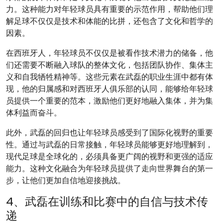
力。这种能力对年轻球员具有重要的示范作用，帮助他们理
解足球不仅仅是技术和体能的比拼，还包含了文化和哲学的
因素。
在西班牙人，年轻球员不仅仅是被看作技术潜力的储备，他
们还需要不断融入球队的整体文化，包括团队协作、集体主
义和自我牺牲精神等。这些元素在武磊的职业生涯中都有体
现，他的归属感和对西班牙人俱乐部的认同，能够给年轻球
员提供一个重要的范本，激励他们更好地融入集体，并为集
体利益而奋斗。
此外，武磊的回归也让年轻球员感受到了国际化视野的重要
性。通过与武磊的日常接触，年轻球员能够更好地理解到，
现代足球是全球化的，必须具备更广阔的视野和更强的适应
能力。这种文化融合为年轻球员提供了走向世界舞台的第一
步，让他们更加自信地迎接挑战。
4、武磊在训练和比赛中的自信与技术传
递