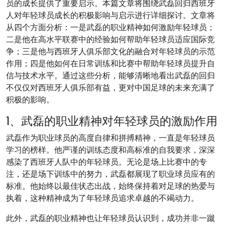
员的成长提供了重要启示。本篇文章将围绕武磊回归西班牙
人对年轻球员成长的积极影响与启示进行详细探讨。文章将
从四个方面分析：一是武磊的职业精神如何激励年轻球员；
二是他在高水平联赛中的经验如何帮助年轻球员适应国际竞
争；三是他与西班牙人俱乐部文化的融合对年轻球员的示范
作用；四是他如何在日常训练和比赛中帮助年轻球员提升自
信与技术水平。通过这些分析，能够清晰地看出武磊的回归
不仅仅对西班牙人俱乐部有益，更对中国足球的未来充满了
积极的影响。
1、武磊的职业精神对年轻球员的激励作用
武磊作为职业球员的高度自律和拼搏精神，一直是年轻球员
学习的榜样。他严谨的训练态度和高标准的自我要求，深深
感染了西班牙人队中的年轻球员。无论是场上比赛中的专
注，还是场下训练中的努力，武磊都展现了职业球员应有的
标准。他始终以最佳状态出战，始终保持着对足球的热爱与
执着，这种精神成为了年轻球员追求卓越的不竭动力。
此外，武磊的职业精神也让年轻球员认识到，成功并非一蹴