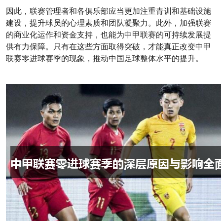
因此，联赛管理者和各俱乐部应当更加注重青训和基础设施
建设，提升球员的心理素质和团队凝聚力。此外，加强联赛
的商业化运作和资金支持，也能为中甲联赛的可持续发展提
供有力保障。只有在这些方面取得突破，才能真正改变中甲
联赛零进球赛季的现象，推动中国足球整体水平的提升。