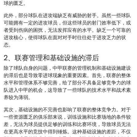
球的匮乏。
此外，部分球队在进攻端缺乏有威胁的射手。虽然一些球队
可能拥有一定的进攻球员，但这些球员的射门效率低下，或
者受到伤病的困扰，无法发挥应有的水平。缺乏一个可靠的
进攻核心，使得球队在面对对手时往往处于进攻乏力的状
态。
2、联赛管理和基础设施的滞后
除了球队自身的问题，中甲联赛的管理机制和基础设施建设
的滞后也是导致零进球现象的重要因素。首先，联赛的整体
水平和管理体系不够完善，给了部分不具备足够竞争力的球
队进入中甲的机会，这导致了一些球队的技术水平和战术素
养较为薄弱。
其次，基础设施的不完善也影响了联赛的整体竞争力。对于
一些资源匮乏的俱乐部来说，训练设施和比赛场地的条件较
差，无法为球员提供足够的训练和比赛环境，导致球员无法
在更高水平的竞技中得到锤炼。这种基础设施的差距，不仅