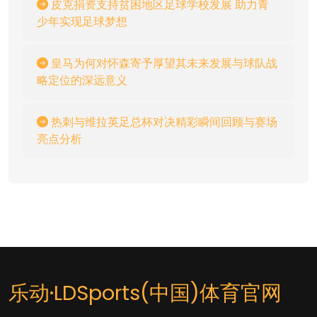
皮克捐资支持贫困地区足球学校发展 助力青
少年实现足球梦想
皇马为何对怀森寄予厚望其未来发展与球队战
略定位的深远意义
热刺与维拉英足总杯对决精彩瞬间回顾与赛场
亮点分析
乐动·LDSports(中国)体育官网