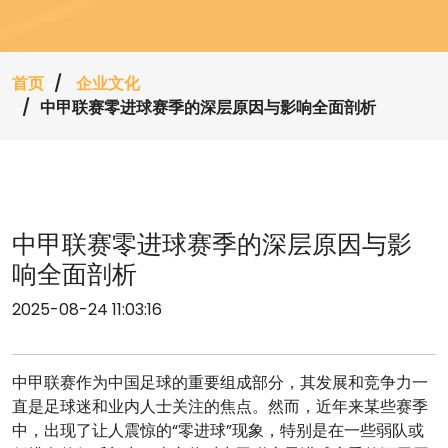
首页
企业文化
中甲联赛零进球赛季的深层原因与影响全面剖析
中甲联赛零进球赛季的深层原因与影
响全面剖析
2025-08-24 11:03:16
中甲联赛作为中国足球的重要组成部分，其发展和竞争力一
直是足球迷和业内人士关注的焦点。然而，近年来某些赛季
中，出现了让人震惊的“零进球”现象，特别是在一些弱队或