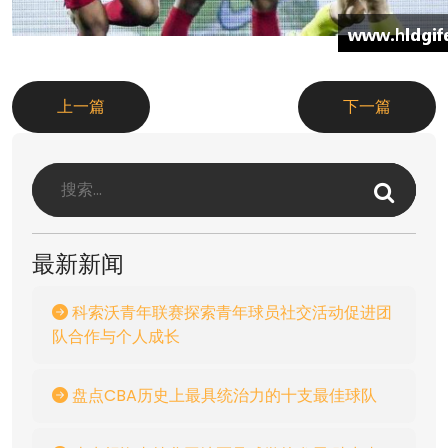
上一篇
下一篇
最新新闻
科索沃青年联赛探索青年球员社交活动促进团
队合作与个人成长
盘点CBA历史上最具统治力的十支最佳球队