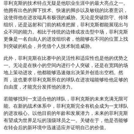
菲利克斯的技术特点无疑是他职业生涯中的最大亮点之一。
他拥有出色的脚下技术、快速的脚步以及敏锐的比赛意识，
这使得他在进攻端具有极强的威胁。无论是突破防守、传球
组织，还是远射和门前的精准把握，菲利克斯都能展现出与
众不同的能力。相比于传统的边锋或攻击型中场，菲利克斯
更像是一名自由人的进攻组织者，他能够在不同的位置上找
到突破的机会，并凭借个人技术制造威胁。
此外，菲利克斯在比赛中的灵活性和适应性也是他的优势之
一。无论是在狭小的空间内进行个人突破，还是在宽阔的场
地上策动进攻，他都能够迅速做出决策并创造出空档。然
而，这也要求菲利克斯所在的球队在进攻端能够给他足够的
自由度，才能充分发挥他的潜力。
若能够找到一支适合他的球队，菲利克斯的未来充满无限可
能。在新的战术体系中，菲利克斯完全有机会成为一支球队
的进攻核心。以他目前的年龄和发展潜力，未来的菲利克斯
有望成为世界足坛的顶级球员之一。关键在于，他是否能够
在转会后的新环境中迅速适应并证明自己的价值。