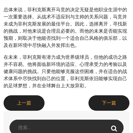
总体来说，菲利克斯离开马竞的决定无疑是他职业生涯中的
一次重要选择。从战术不适应到与主帅的关系问题，马竞并
未成为菲利克斯发展的最佳平台。因此，选择离开，寻找新
的挑战，对他来说是合理且必要的。而他的未来是否能实现
预期，则取决于他能否找到一个适合自己风格的俱乐部，以
及在新环境中尽快融入并发挥出色。
在未来，菲利克斯有潜力成为世界级球员，但他的成功之路
并不容易。他将面临新环境的适应、心理承受力的考验以及
健康问题的挑战。只要他能够克服这些困难，并在适合的战
术体系中尽快找到自己的位置，菲利克斯依旧能够实现自己
的足球梦想，并在全球舞台上大放异彩。
上一篇
下一篇