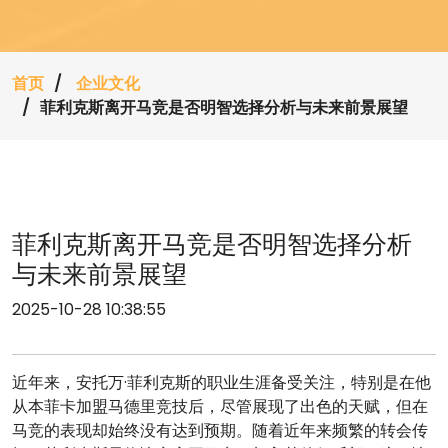
首页
企业文化
菲利克斯离开马竞是否明智选择分析与未来前景展望
菲利克斯离开马竞是否明智选择分析
与未来前景展望
2025-10-28 10:38:55
近年来，安托万·菲利克斯的职业生涯备受关注，特别是在他
从本菲卡加盟马德里竞技后，尽管展现了出色的天赋，但在
马竞的表现却始终没有达到预期。随着近年来频繁的转会传