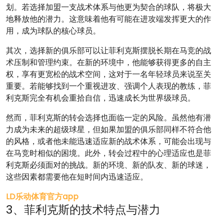
划。若选择加盟一支战术体系与他更为契合的球队，将极大
地释放他的潜力。这意味着他有可能在进攻端发挥更大的作
用，成为球队的核心球员。
其次，选择新的俱乐部可以让菲利克斯摆脱长期在马竞的战
术压制和管理约束。在新的环境中，他能够获得更多的自主
权，享有更宽松的战术空间，这对于一名年轻球员来说至关
重要。若能够找到一个重视进攻、强调个人表现的教练，菲
利克斯完全有机会重拾自信，迅速成长为世界级球员。
然而，菲利克斯的转会选择也面临一定的风险。虽然他有潜
力成为未来的超级球星，但如果加盟的俱乐部同样不符合他
的风格，或者他未能迅速适应新的战术体系，可能会出现与
在马竞时相似的困境。此外，转会过程中的心理适应也是菲
利克斯必须面对的挑战。新的环境、新的队友、新的球迷，
这些因素都需要他在短时间内迅速适应。
LD乐动体育官方app
3、菲利克斯的技术特点与潜力