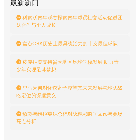
最新新闻
科索沃青年联赛探索青年球员社交活动促进团
队合作与个人成长
盘点CBA历史上最具统治力的十支最佳球队
皮克捐资支持贫困地区足球学校发展 助力青
少年实现足球梦想
皇马为何对怀森寄予厚望其未来发展与球队战
略定位的深远意义
热刺与维拉英足总杯对决精彩瞬间回顾与赛场
亮点分析