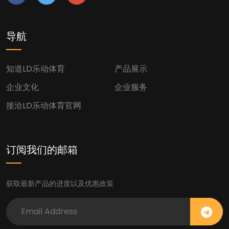
导航
知道LD乐动体育
产品展示
企业文化
企业服务
接洽LD乐动体育官网
订阅我们的邮箱
获取最新产品的进度以及优惠政策