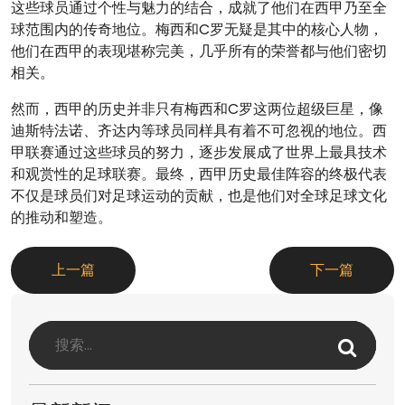
这些球员通过个性与魅力的结合，成就了他们在西甲乃至全
球范围内的传奇地位。梅西和C罗无疑是其中的核心人物，
他们在西甲的表现堪称完美，几乎所有的荣誉都与他们密切
相关。
然而，西甲的历史并非只有梅西和C罗这两位超级巨星，像
迪斯特法诺、齐达内等球员同样具有着不可忽视的地位。西
甲联赛通过这些球员的努力，逐步发展成了世界上最具技术
和观赏性的足球联赛。最终，西甲历史最佳阵容的终极代表
不仅是球员们对足球运动的贡献，也是他们对全球足球文化
的推动和塑造。
上一篇
下一篇