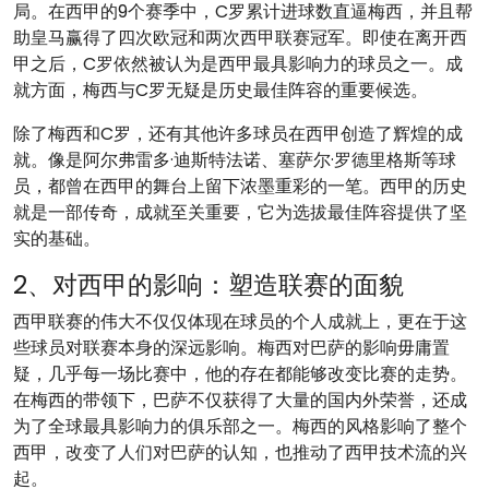
局。在西甲的9个赛季中，C罗累计进球数直逼梅西，并且帮
助皇马赢得了四次欧冠和两次西甲联赛冠军。即使在离开西
甲之后，C罗依然被认为是西甲最具影响力的球员之一。成
就方面，梅西与C罗无疑是历史最佳阵容的重要候选。
除了梅西和C罗，还有其他许多球员在西甲创造了辉煌的成
就。像是阿尔弗雷多·迪斯特法诺、塞萨尔·罗德里格斯等球
员，都曾在西甲的舞台上留下浓墨重彩的一笔。西甲的历史
就是一部传奇，成就至关重要，它为选拔最佳阵容提供了坚
实的基础。
2、对西甲的影响：塑造联赛的面貌
西甲联赛的伟大不仅仅体现在球员的个人成就上，更在于这
些球员对联赛本身的深远影响。梅西对巴萨的影响毋庸置
疑，几乎每一场比赛中，他的存在都能够改变比赛的走势。
在梅西的带领下，巴萨不仅获得了大量的国内外荣誉，还成
为了全球最具影响力的俱乐部之一。梅西的风格影响了整个
西甲，改变了人们对巴萨的认知，也推动了西甲技术流的兴
起。