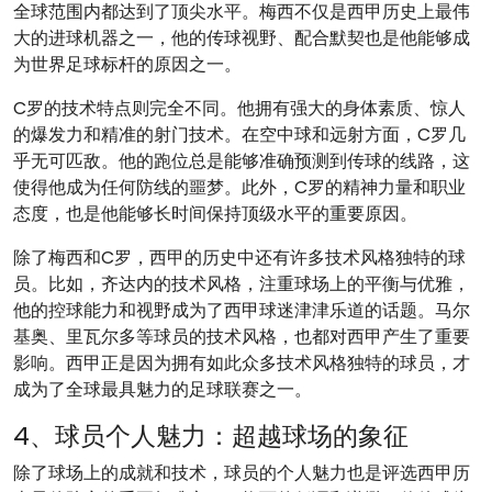
全球范围内都达到了顶尖水平。梅西不仅是西甲历史上最伟
大的进球机器之一，他的传球视野、配合默契也是他能够成
为世界足球标杆的原因之一。
C罗的技术特点则完全不同。他拥有强大的身体素质、惊人
的爆发力和精准的射门技术。在空中球和远射方面，C罗几
乎无可匹敌。他的跑位总是能够准确预测到传球的线路，这
使得他成为任何防线的噩梦。此外，C罗的精神力量和职业
态度，也是他能够长时间保持顶级水平的重要原因。
除了梅西和C罗，西甲的历史中还有许多技术风格独特的球
员。比如，齐达内的技术风格，注重球场上的平衡与优雅，
他的控球能力和视野成为了西甲球迷津津乐道的话题。马尔
基奥、里瓦尔多等球员的技术风格，也都对西甲产生了重要
影响。西甲正是因为拥有如此众多技术风格独特的球员，才
成为了全球最具魅力的足球联赛之一。
4、球员个人魅力：超越球场的象征
除了球场上的成就和技术，球员的个人魅力也是评选西甲历