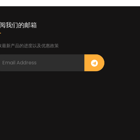
阅我们的邮箱
取最新产品的进度以及优惠政策