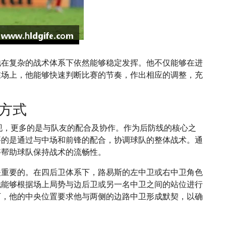
他在复杂的战术体系下依然能够稳定发挥。他不仅能够在进
在场上，他能够快速判断比赛的节奏，作出相应的调整，充
合方式
现，更多的是与队友的配合及协作。作为后防线的核心之
要的是通过与中场和前锋的配合，协调球队的整体战术。通
够帮助球队保持战术的流畅性。
关重要的。在四后卫体系下，路易斯的左中卫或右中卫角色
他能够根据场上局势与边后卫或另一名中卫之间的站位进行
下，他的中央位置要求他与两侧的边路中卫形成默契，以确