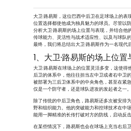
大卫·路易斯，这位巴西中后卫在足球场上的表
位置选择都使他成为独具魅力的球员。尽管以
分析大卫·路易斯的场上位置与表现，并结合他
传球能力、灵活性与战术适应性、以及与球队
最终，我们将总结出大卫·路易斯作为一名现代
1、大卫·路易斯的场上位置
大卫·路易斯在球场上的位置灵活多变，这使得
后卫的体系中，他往往担当左中卫或者右中卫
被部署为三后卫体系中的中央角色，甚至在紧
仅是一个防守者，还是球队进攻的发起者之一
除了传统的中后卫角色，路易斯还多次被安排
野和组织能力。他的突破能力和控球技术在中
能用一脚精准的长传打破对方的防线，启动反
在某些情况下，路易斯也会在球场上充当右后卫