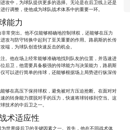
到进攻中，为球队提供更多的选择。无论是在后卫线上还是
求进行调整，使他成为球队战术体系中的重要一环。
传球能力
力非常突出。他不仅能够精确地控制球权，还能够在压力
在进攻与防守转换中起到了至关重要的作用。路易斯的长传
进攻端，为球队创造快速反击的机会。
关注。他在场上经常能够准确地找到队友的位置，并迅速进
那位后卫，他需要具备极强的传球能力与决策能力，路易斯
不仅可以进行简单的传球，还能够根据场上局势进行纵深传
他能够在高压下保持球权，避免被对方压迫抢断。在面对对
快速的转身能力摆脱对手的压力，快速将球转移到空当。这
控球技术的中后卫之一。
与战术适应性
成为世界级后卫的关键因素之一。首先，他在不同战术体