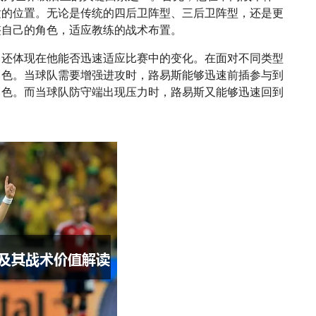
适的位置。无论是传统的四后卫阵型、三后卫阵型，还是更
整自己的角色，适应教练的战术布置。
，还体现在他能否迅速适应比赛中的变化。在面对不同类型
出色。当球队需要增强进攻时，路易斯能够迅速前插参与到
角色。而当球队防守端出现压力时，路易斯又能够迅速回到