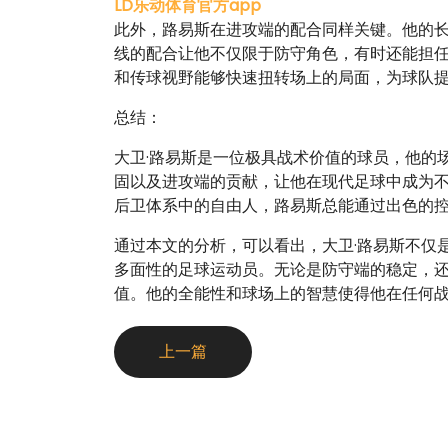
LD乐动体育官方app
此外，路易斯在进攻端的配合同样关键。他的
线的配合让他不仅限于防守角色，有时还能担
和传球视野能够快速扭转场上的局面，为球队
总结：
大卫·路易斯是一位极具战术价值的球员，他的
固以及进攻端的贡献，让他在现代足球中成为
后卫体系中的自由人，路易斯总能通过出色的
通过本文的分析，可以看出，大卫·路易斯不仅
多面性的足球运动员。无论是防守端的稳定，
值。他的全能性和球场上的智慧使得他在任何
上一篇