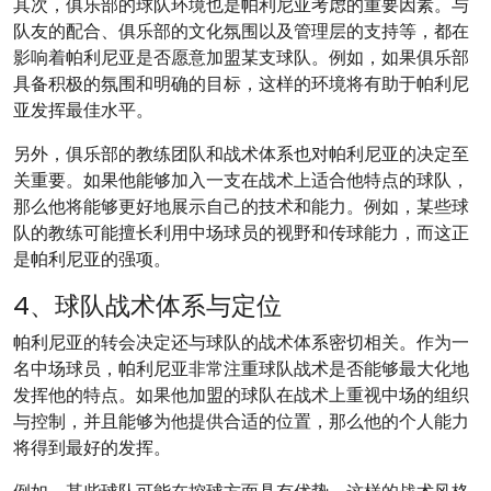
其次，俱乐部的球队环境也是帕利尼亚考虑的重要因素。与
队友的配合、俱乐部的文化氛围以及管理层的支持等，都在
影响着帕利尼亚是否愿意加盟某支球队。例如，如果俱乐部
具备积极的氛围和明确的目标，这样的环境将有助于帕利尼
亚发挥最佳水平。
另外，俱乐部的教练团队和战术体系也对帕利尼亚的决定至
关重要。如果他能够加入一支在战术上适合他特点的球队，
那么他将能够更好地展示自己的技术和能力。例如，某些球
队的教练可能擅长利用中场球员的视野和传球能力，而这正
是帕利尼亚的强项。
4、球队战术体系与定位
帕利尼亚的转会决定还与球队的战术体系密切相关。作为一
名中场球员，帕利尼亚非常注重球队战术是否能够最大化地
发挥他的特点。如果他加盟的球队在战术上重视中场的组织
与控制，并且能够为他提供合适的位置，那么他的个人能力
将得到最好的发挥。