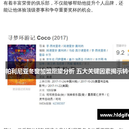
有着丰富荣誉的俱乐部，不仅能够帮助他提升个人品牌，还
能让他体验顶级赛事和争夺重要奖杯的机会。