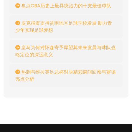
盘点CBA历史上最具统治力的十支最佳球队
皮克捐资支持贫困地区足球学校发展 助力青
少年实现足球梦想
皇马为何对怀森寄予厚望其未来发展与球队战
略定位的深远意义
热刺与维拉英足总杯对决精彩瞬间回顾与赛场
亮点分析