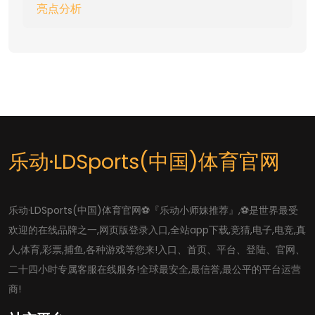
亮点分析
乐动·LDSports(中国)体育官网
乐动·LDSports(中国)体育官网⚽️『乐动小师妹推荐』,⚽️是世界最受
欢迎的在线品牌之一,网页版登录入口,全站app下载,竞猜,电子,电竞,真
人,体育,彩票,捕鱼,各种游戏等您来!入口、首页、平台、登陆、官网、
二十四小时专属客服在线服务!全球最安全,最信誉,最公平的平台运营
商!