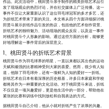
作品。此次活动中，桃田贤斗亲手制作的精美折纸艺术品引
发了现场观众的热烈讨论，并在社交媒体上广泛传播。这一
事件不仅让大家重新认识了这位羽毛球冠军的多才多艺，还
为折纸艺术带来了新的关注。本文将从四个方面详细探讨桃
田贤斗展示折纸作品引发的热议，包括他的艺术创作背景、
折纸艺术的独特魅力、活动现场的观众反应，以及这一事件
对桃田贤斗个人形象的影响。通过这些方面的分析，能够更
好地理解这一事件背后的深层意义。
1、桃田贤斗的折纸艺术背景
桃田贤斗作为羽毛球界的明星，一直以来都以其出色的运动
天赋和顽强的比赛精神受到大家的喜爱。然而，很少有人知
道，他除了羽毛球外，还有一项鲜为人知的爱好——折纸。
折纸艺术在日本有着深厚的历史根基，许多日本家庭和学校
都将其作为一种重要的文化活动。对于桃田贤斗来说，折纸
不仅仅是一项兴趣爱好，更是他生活中的一部分，帮助他在
紧张的比赛和训练中找到放松和自我表达的方式。
据桃田贤斗自己介绍，他从小就对折纸产生了浓厚的兴趣。