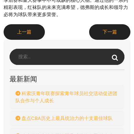
季后赛和重大赛事中不可或缺的核心人物。通过他的一系列
精彩表现，红袜队的未来充满希望，德弗斯的成长和领导力
必将为球队带来更多荣誉。
上一篇
下一篇
最新新闻
科索沃青年联赛探索青年球员社交活动促进团
队合作与个人成长
盘点CBA历史上最具统治力的十支最佳球队