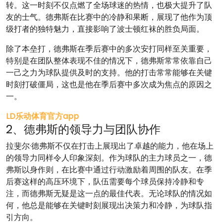
转。这一时刻不仅点燃了全场球迷的热情，也极大提升了队
友的士气。德弗斯在比赛中的冷静和果断，展现了他作为顶
级打者的独特魅力，直接影响了波士顿红袜的胜负局面。
除了本垒打，德弗斯在季后赛中的多次安打同样至关重要，
特别是在团队整体表现不佳的情况下，德弗斯常常依靠自己
一己之力为球队提供及时的支持。他的打击常常能够在关键
时刻打破僵局，这也是他在季后赛中多次成为焦点的原因之
一。
LD乐动体育官方app
2、德弗斯的领导力与团队协作
拉斐尔·德弗斯不仅在打击上展现出了卓越的能力，他在场上
的领导力同样令人印象深刻。作为球队的主力球员之一，德
弗斯以身作则，在比赛中通过行动激励着周围的队友。在季
后赛这样的高压环境下，队伍需要每个球员保持冷静和专
注，而德弗斯无疑是这一点的最佳代表。无论球队的情况如
何，他总是能够在关键时刻展现出决策力和冷静，为球队指
引方向。