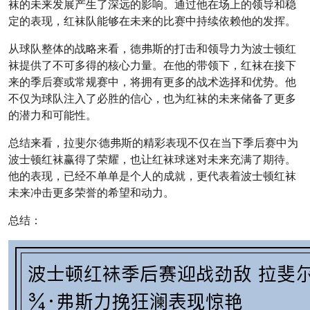
袜的未来发展产生了深远的影响。通过他在场上的领导和稳
定的表现，红袜队能够在未来的比赛中持续依赖他的发挥。
从球队整体的战略来看，德弗斯的打击和领导力为波士顿红
袜提供了不可多得的核心力量。在他的带领下，红袜在接下
来的季后赛或常规赛中，将拥有更多的战术选择和优势。他
不仅为球队注入了必胜的信心，也为红袜的未来储备了更多
的潜力和可能性。
总结来看，拉斐尔·德弗斯的精彩表现不仅在当下季后赛中为
波士顿红袜赢得了荣耀，也让红袜球迷对未来充满了期待。
他的表现，已经不单单是个人的成就，更代表着波士顿红袜
未来冲击更多荣誉的希望和动力。
总结：