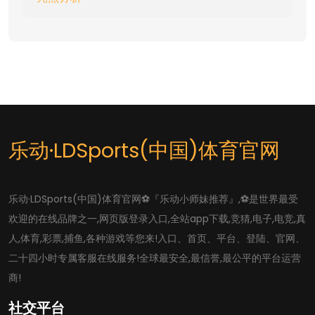
乐动·LDSports(中国)体育官网
乐动·LDSports(中国)体育官网⚽️『乐动小师妹推荐』,⚽️是世界最受
欢迎的在线品牌之一,网页版登录入口,全站app下载,竞猜,电子,电竞,真
人,体育,彩票,捕鱼,各种游戏等您来!入口、首页、平台、登陆、官网、
二十四小时专属客服在线服务!全球最安全,最信誉,最公平的平台运营
商!
社交平台