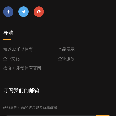
导航
知道LD乐动体育
产品展示
企业文化
企业服务
接洽LD乐动体育官网
订阅我们的邮箱
获取最新产品的进度以及优惠政策