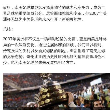
最终，南美足球将继续发挥其独特的魅力和竞争力，成为世
界足球的重要组成部分。尽管面临挑战和变革，但2007年美
洲杯无疑为南美足球的未来打开了新的可能性。
总结：
2007年美洲杯不仅是一场精彩纷呈的比赛，更是南美足球格
局的一次深刻变化。通过这届比赛的回顾，我们可以看到，
传统强队的失利以及新兴球队的崛起，重新塑造了南美足球
的竞争态势。哥伦比亚的历史性胜利无疑为这届赛事增色不
少，也为南美足球的未来发展指明了方向。