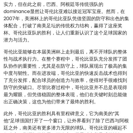
实力，但在此之前，巴西、阿根廷等传统强队的
dominance显然让哥伦比亚难以接近冠军宝座。然而，在
2007年，美洲杯上的哥伦比亚队凭借坚固的防守和出色的集
体配合，打破了南美足坛的传统权力结构，赢得了这座奖
杯。哥伦比亚队的胜利，让人们重新认识了这个足球国家的
潜力与活力。
哥伦比亚能够在本届美洲杯上走到最后，离不开球队的整体
性与战术执行力。在整个赛程中，哥伦比亚队充分发挥了团
队协作的重要性，尤其是在防守上，球队展现出了极高的集
中度与韧性。而在进攻端，哥伦比亚的快速反击战术也得到
了充分发挥，配合球员的创造力与效率，使得对手很难找到
防守的突破口。尽管比赛过程中，哥伦比亚并不总是表现得
最为耀眼，但凭借稳固的整体表现，他们在关键时刻总能做
出正确决策，这也为他们带来了最终的胜利。
此外，哥伦比亚的胜利具有里程碑意义，它为南美的“其
他”足球强国打开了一个窗口，让外界看到了除了巴西与阿根
廷之外，南美还有更多潜力无限的球队。哥伦比亚的崛起不