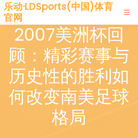
乐动·LDSports(中国)体育
官网
2007美洲杯回
顾：精彩赛事与
历史性的胜利如
何改变南美足球
格局